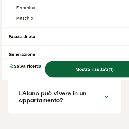
Femmina
L Alano è un cane
Maschio
aggressivo?
Fascia di età
Perché l'alano vive poco?
Generazione
Quanto è alto un alano
Salva ricerca
Mostra risultati
(
1
)
gigante?
L'Alano può vivere in un
appartamento?