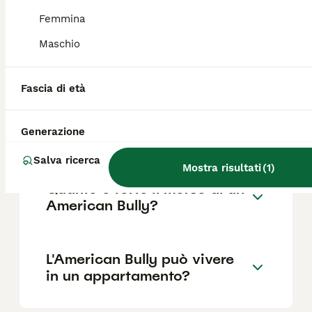
Femmina
Maschio
Qual è la differenza tra
pitbull e American Bully?
Fascia di età
Quali sono i difetti
Generazione
dell'American Bully?
Salva ricerca
Mostra risultati
(
1
)
Quanto è forte il morso di un
American Bully?
L'American Bully può vivere
in un appartamento?