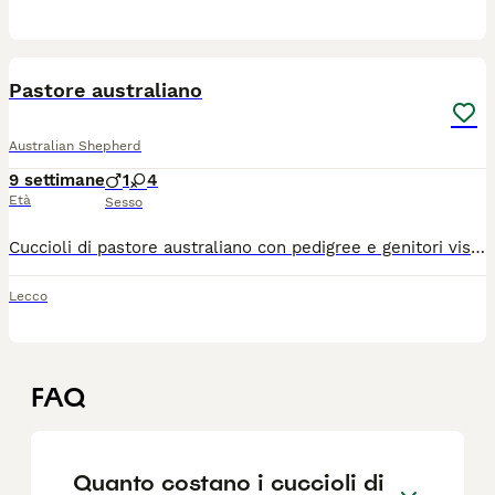
6
Pastore australiano
Australian Shepherd
9 settimane
1
4
Età
Sesso
Cuccioli di pastore australiano con pedigree e genitori visibili presso di noi 1 maschio Bluemerle 2 femmine Bluemerle 1 femmina red 1 femmina tricolor
Lecco
FAQ
Quanto costano i cuccioli di