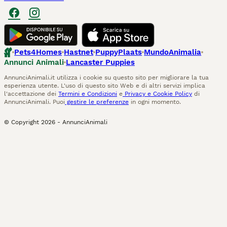
Pets4Homes
Hastnet
PuppyPlaats
MundoAnimalia
Annunci Animali
Lancaster Puppies
AnnunciAnimali.it utilizza i cookie su questo sito per migliorare la tua
esperienza utente. L'uso di questo sito Web e di altri servizi implica
l'accettazione dei
Termini e Condizioni
e
Privacy e Cookie Policy
di
AnnunciAnimali. Puoi
gestire le preferenze
in ogni momento.
© Copyright
2026
-
AnnunciAnimali