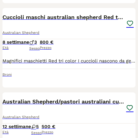
6
Cuccioli maschi australian shepherd Red tri color
Australian Shepherd
8 settimane
3
800 €
Età
Prezzo
Sesso
Magnifici maschietti Red tri color I cuccioli nascono da genitori super equilibrati entrambi con pedigree lastre ufficiali Enci e test genetici I cuccioli saranno ceduti dopo 60 gg con: Microchip I vaccino Visita veterinaria SVERMINAZIONE completa
Broni
13
Australian Shepherd/pastori australiani cuccioli
Australian Shepherd
12 settimane
5
500 €
Età
Prezzo
Sesso