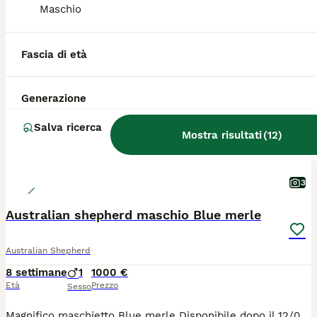
Maschio
TUTTI GLI ANNUNCI
ADVANCED
Fascia di età
Generazione
Salva ricerca
Mostra risultati
(
12
)
3
Australian shepherd maschio Blue merle
Australian Shepherd
8 settimane
1
1000 €
Età
Prezzo
Sesso
Magnifico maschietto Blue merle Disponibile dopo il 12/08/26 ma se ci fosse bisogno può rimanere in asilo con i fratelli e aspettarvi dopo le ferie! Genitori con pedigree Enci lastre certificate e test genetici effettuati Il cucciolo sarà ceduto con: Microchip I vaccino Visita veterinaria SVERMINAZIONE completa Test giardia Pedigree enci