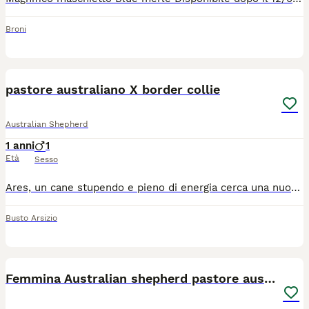
Broni
4
1
pastore australiano X border collie
Australian Shepherd
1 anni
1
Età
Sesso
Ares, un cane stupendo e pieno di energia cerca una nuova casa con una famiglia pronta a dargli l’amore che merita. È un incrocio tra pastore australiano e border collie. È stupendo, sa andare al guinzaglio, sa i comandi base. Ha un anno e mezzo ma la voglia di giocare come un cucciolo. Ama le coccole ed è tanto affettuoso, si lega molto alla sua famiglia . Per ulteriori informazioni contattatemi pure.
Busto Arsizio
9
Femmina Australian shepherd pastore australiano