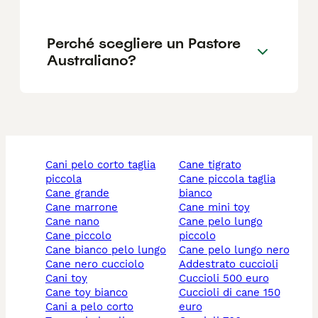
Perché scegliere un Pastore
Australiano?
cani pelo corto taglia
cane tigrato
piccola
cane piccola taglia
cane grande
bianco
cane marrone
cane mini toy
cane nano
cane pelo lungo
cane piccolo
piccolo
cane bianco pelo lungo
cane pelo lungo nero
cane nero cucciolo
addestrato cuccioli
cani toy
cuccioli 500 euro
cane toy bianco
cuccioli di cane 150
cani a pelo corto
euro