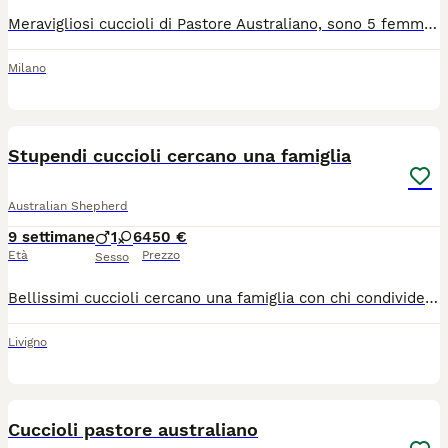
Meravigliosi cuccioli di Pastore Australiano, sono 5 femminucce nate il 14 maggio. Hanno un carattere molto dolce e affettuoso, sono socievoli e giocherellone, già pronte per una nuova famiglia. Vengono cedute con libretto sanitario, primo vaccino, microchip, ciclo completo di sverminazioni e si può avere anche il pedigree. I genitori sono testati per displasia anche e gomiti con risultati visibili sui pedigrèe. La richiesta è E. 500 per le cucciole black tricolor e 800 per la cucciola blue merle. Potete contattarmi su whatsapp o chiamata al 3519139277 per maggiori informazioni
Milano
3
1
Stupendi cuccioli cercano una famiglia
Australian Shepherd
9 settimane
1
6
450 €
Età
Prezzo
Sesso
Bellissimi cuccioli cercano una famiglia con chi condividere il loro affetto, simpatia , allegria ...La razza Pastore Australiano e strepitosa, e il amico piu dolce, inteligente , obediente, amico di tutti .Vi aspetto!@!🥰
Livigno
6
Cuccioli pastore australiano