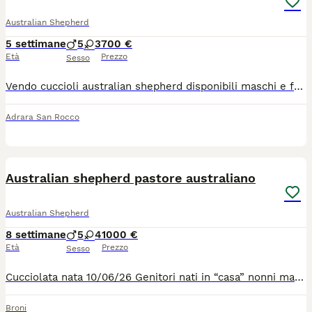
Australian Shepherd
5 settimane
5
3
700 €
Età
Prezzo
Sesso
Vendo cuccioli australian shepherd disponibili maschi e femmine Blacktricolor(700)BLEUMERLE (1000) Cuccioli nati il 29 giugno, presentabili per consegna fine agosto visibili con padre e madre. Verranno consegnati muniti di regolare libretto sanitario, 3 vaccini e pedigree ENCI..per qualsiasi informazione contattare preferibilmente WhatsApp
Adrara San Rocco
6
Australian shepherd pastore australiano
Australian Shepherd
8 settimane
5
4
1000 €
Età
Prezzo
Sesso
Cucciolata nata 10/06/26 Genitori nati in “casa” nonni materni e paterni ottimo carattere e ottima salute tutti con Lastre ufficiali e test genetici I cuccioli saranno ceduti dopo i 65gg con: Microchip I vaccini Sverminazione completa Visita veterinario di buona salute Pedigree Disponibile Maschi Red Tricolor e Blue merle Femmine Red merle/Red tri color/ Black tri color Chiedo contatto telefonico I cuccioli non sono in regalo il prezzo è indicativo
Broni