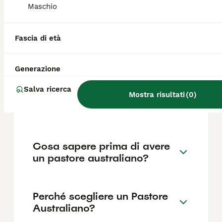
base a fattori come il pedigree, la
Maschio
reputazione dell'allevatore e la posizione.
Fascia di età
Quanto è impegnativo un
Pastore Australiano?
Generazione
Salva ricerca
Quali sono i difetti del
Mostra risultati
(
0
)
Pastore Australiano?
Cosa sapere prima di avere
un pastore australiano?
Perché scegliere un Pastore
Australiano?