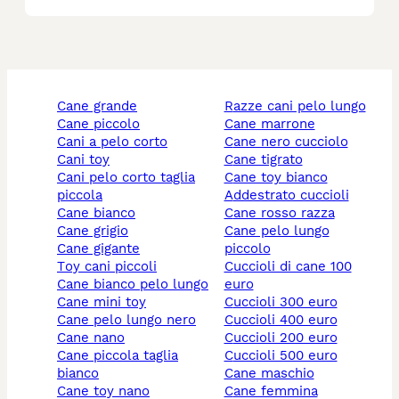
cane grande
razze cani pelo lungo
cane piccolo
cane marrone
cani a pelo corto
cane nero cucciolo
cani toy
cane tigrato
cani pelo corto taglia
cane toy bianco
piccola
addestrato cuccioli
cane bianco
cane rosso razza
cane grigio
cane pelo lungo
cane gigante
piccolo
toy cani piccoli
cuccioli di cane 100
cane bianco pelo lungo
euro
cane mini toy
cuccioli 300 euro
cane pelo lungo nero
cuccioli 400 euro
cane nano
cuccioli 200 euro
cane piccola taglia
cuccioli 500 euro
bianco
cane maschio
cane toy nano
cane femmina