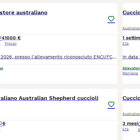
agina di consigli sul Australian Shepherd
per informazioni su 
astore australiano
Cuccio
Australi
4
1000 €
1 setti
Prezzo
Età
o
In data 22 luglio 2026, presso l'allevamento riconosciuto ENCI/FCI Of Mistral's Kiss, in provincia di Pistoia, è nata una cucciolata di pastore australiano. Da mamma Mela e papà Aslan sono nati 5 stupendi cuccioli. Abbiamo disponibili: -1 femmina blue merle -1 femmina red merle -2 femmine nere tricolore -1 maschio rosso tricolore. Tutti i cuccioli hanno la coda lunga. I cuccioli saranno consegnati a partire dal 60esimo giorno di vita con vaccino, 3 sverminazioni, microchip ed iscrizione all'anagrafe canina, visita oculistica specialistica, puppy kit, certificato di buona salute, fattura e pedigree ENCI. I genitori sono testati per la displasia di anca e gomito con risultati ufficiali, esenti dalle principali patologie genetiche di razza. Maggiori informazioni SOLO telefonicamente. Prezzi da 1000 a 1500 euro.
so
Allevator
Marliana
10
aliano Australian Shepherd cuccioli
Cuccio
Australi
6
3 mesi
Età
o
S