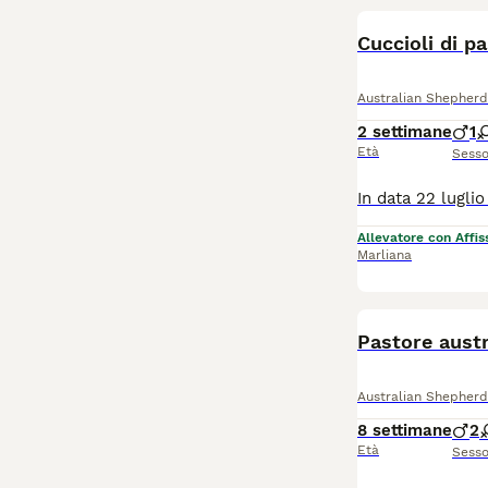
Leggi la
nostra p
Cuccioli di p
Australian Shepherd
2 settimane
1
Età
Sess
Allevatore con Affis
Marliana
Pastore austr
Australian Shepherd
8 settimane
2
Età
Sess