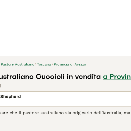
Pastore Australiano
Toscana
Provincia di Arezzo
straliano Cuccioli in vendita
a Provin
i
 Shepherd
re che il pastore australiano sia originario dell'Australia, ma l
na. Da qui, questi cani hanno trovato la loro strada verso l'A
za che vediamo oggi. Negli Stati Uniti, l'Aussie rimane uno dei
6