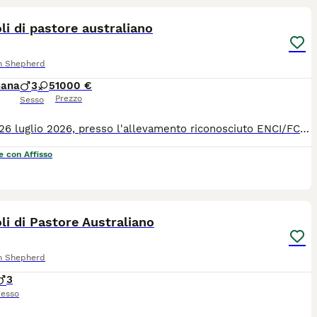
questa razza di cane.
li di pastore australiano
an Shepherd
mana
3
5
1000 €
Prezzo
Sesso
In data 26 luglio 2026, presso l'allevamento riconosciuto ENCI/FCI Of Mistral's Kiss, in provincia di Pistoia, è nata una cucciolata di pastore australiano. Da mamma Urania e papà Spike sono nati 8 stupendi cuccioli. Abbiamo: -2 femmine blue merle -1 maschio blue merle -3 femmine rosse tricolore -2 maschi rosso tricolore. Tutti i cuccioli hanno la coda lunga. I cuccioli saranno consegnati a partire dal 60esimo giorno di vita con vaccino, 3 sverminazioni, microchip ed iscrizione all'anagrafe canina, visita oculistica specialistica, puppy kit, certificato di buona salute, fattura e pedigree ENCI. I genitori sono testati per la displasia di anca e gomito con risultati ufficiali, esenti dalle principali patologie genetiche di razza. Maggiori informazioni SOLO telefonicamente. Prezzi da 1000 a 1500 euro.
e con Affisso
7
li di Pastore Australiano
an Shepherd
3
esso