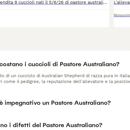
Disponibili alla vendita 8 cuccioli nati il 5/6/26 di pastore australiano con pedigree e con genitori testati per la riproduzioni 4 femmine Red Tricolor 1 maschio Red tricolo 1 maschio Black Tricolor 2 femmine Black Tricolor I cuccioli verranno ceduti con pedigree Microchip Primo vaccino 3 sverminazioni Libretto sanitario Iscrizione anagrafe canina I cuccioli saranno pronti al ritiro dopo il 70 giorno Per informazioni contattatemi telefonicamente o anche via whatsapp
Monsumm
ostano i cuccioli di Pastore Australiano?
io di un cucciolo di Australian Shepherd di razza pura in Itali
ri come il pedigree, la reputazione dell'allevatore e la posizio
è impegnativo un Pastore Australiano?
no i difetti del Pastore Australiano?