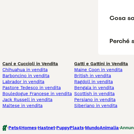
Cosa sa
Perché s
Cani e Cuccioli in Vendita
Gatti e Gattini in Vendita
Chihuahua in vendita
Maine Coon in vendita
Barboncino in vendita
British in vendita
Labrador in vendita
Ragdoll in vendita
Pastore Tedesco in vendita
Bengala in vendita
Bouledogue Francese in vendita
Scottish in vendita
Jack Russell in vendita
Persiano in vendita
Maltese in vendita
Siberiano in vendita
Pets4Homes
Hastnet
PuppyPlaats
MundoAnimalia
Annun