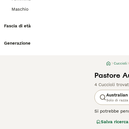
Maschio
Fascia di età
Generazione
Cuccioli
Pastore Au
4 Cuccioli trovat
Australian
Solo di razza
Si potrebbe pensa
basca della Spag
Salva ricerca
sviluppare la raz