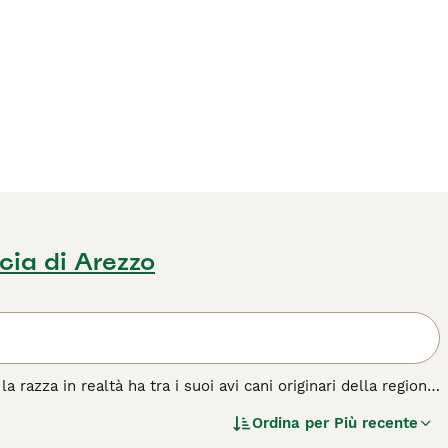
cia di Arezzo
a razza in realtà ha tra i suoi avi cani originari della regione
merica dove un allevamento attento e selettivo ha portato a
Ordina per
Più recente
 più popolari cani sia da lavoro che da famiglia.
1