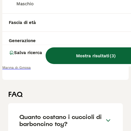
Maschio
Barboncina toy
Fascia di età
Barboncino Toy
12 settimane
2
1300 €
Generazione
Età
Prezzo
Sesso
Salva ricerca
Vendesi cucciola di barboncino toy, entrambi i genitori con pedigree ENCI, colore red NB : la cucciola non ha pedigree
Mostra risultati
(
3
)
Marina di Ginosa
FAQ
Quanto costano i cuccioli di
barboncino toy?