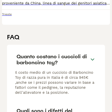
proveniente da China, linea di sangue dei genitori asiatica purissima. La madre e´ 17 cm alta e pesa 1800 grammi Il padre e´17cm alto e pesa 1700 grammi. Posibile vedere i genitori. Contatto possibile tramite mail: denanavla1971@hotmail.com
Trieste
FAQ
Quanto costano i cuccioli di
barboncino toy?
Il costo medio di un cucciolo di Barboncino
Toy di razza pura in Italia è di circa 945€
,anche se i prezzi possono variare in base a
fattori come il pedigree, la reputazione
dell'allevatore e la posizione.
Quali sono i difetti del