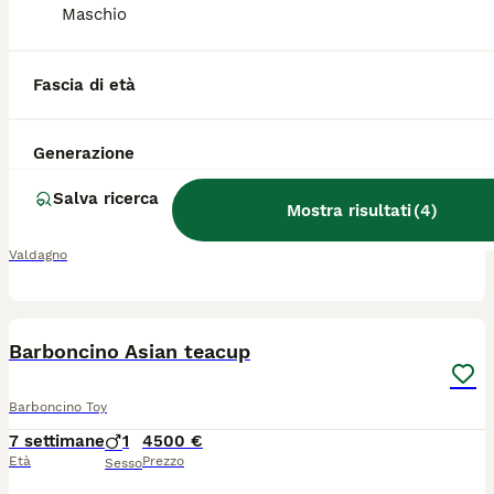
Maschio
Barboncino Toy marrone e nero
Fascia di età
Barboncino Toy
8 settimane
2
1
1500 €
Generazione
Età
Prezzo
Sesso
Salva ricerca
Disponibili alla prenotazione cuccioli di Barboncino Toy colore nero e marrone cioccolato. I genitori hanno Pedigree Enci, test genetici e ortopedici per le patologie della razza. Entrambi visibili qui a casa. I piccoli avranno microchip, vaccinazione, sverminazione completa, libretto sanitario, visita veterinaria di controllo, iscrizione all' anagrafica canina. Vengono cresciuti in famiglia, coccolati dai bambini e socializzati con altri cani. Rimango a disposizione per ulteriori informazioni. Richiesti 1500 maschi, 1600 femmine
Mostra risultati
(
4
)
Valdagno
2
Barboncino Asian teacup
Barboncino Toy
7 settimane
1
4500 €
Età
Prezzo
Sesso