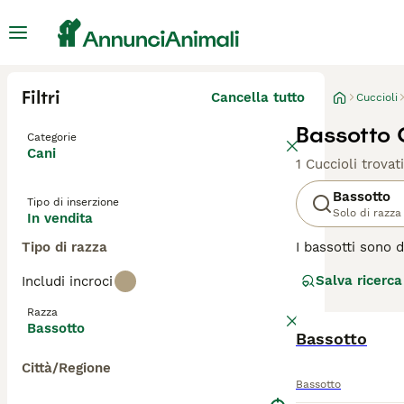
Filtri
Cancella tutto
Cuccioli
Bassotto C
Categorie
Cani
1 Cuccioli trovati
Bassotto
Tipo di inserzione
Solo di razza
In vendita
Tipo di razza
I bassotti sono d
Anche se piccolo 
Salva ricerca
Includi incroci
razza ha origine
più che stare all
Razza
della giornata. I
Bassotto
Bassotto
Leggi la
nostra p
Città/Regione
Bassotto