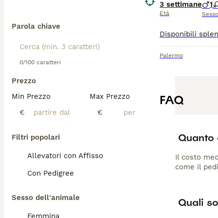
3 settimane
1
Età
Sess
Parola chiave
Palermo
0/100 caratteri
Prezzo
Min Prezzo
Max Prezzo
FAQ
€
€
Quanto c
Filtri popolari
Allevatori con Affisso
Il costo med
come il pedi
Con Pedigree
Sesso dell'animale
Quali so
Femmina