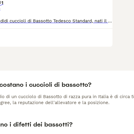
1
o
​Disponibili splendidi cuccioli di Bassotto Tedesco Standard, nati il 16 Luglio. ​I cuccioli sono due: ​1 Maschio: Nero Focato ​1 Femmina: Fulva ​Verranno ceduti in ottima salute, già svermati e vaccinati. ​Cresciuti in ambiente familiare, affettuosi e vivaci, pronti per essere accolti nella loro nuova casa non appena completato il ciclo di svezzamento e le prime profilassi.
ostano i cuccioli di bassotto?
io di un cucciolo di Bassotto di razza pura in Italia è di circa
gree, la reputazione dell'allevatore e la posizione.
no i difetti dei bassotti?