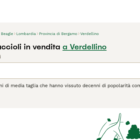
Beagle
Lombardia
Provincia di Bergamo
Verdellino
ccioli in vendita
a Verdellino
i
ni di media taglia che hanno vissuto decenni di popolarità co
 hanno da offrire. Questa razza è piuttosto rinomata anche nel
giudici. Anche se mantengono un forte istinto di caccia, i beag
go visto che nulla li turba, indipendentemente da dove si tro
te a tutto ciò che accade in una famiglia, della quale diven
agina di consigli sul Beagle
per informazioni su questa razza 