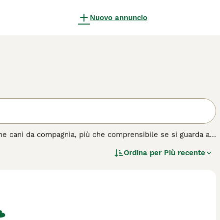
Nuovo annuncio
me cani da compagnia, più che comprensibile se si guarda a
le esposizioni canine dove riesce ad affascinare sia gli
Ordina per
Più recente
le sono noti per essere rilassati e felici anche in un
vino. Non c'è niente che un beagle possa apprezzare di più
tano rapidamente membri preziosi.
di cane.