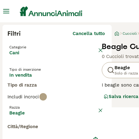
Filtri
Cancella tutto
Cuccioli
Beagle Cu
Categorie
Cani
0 Cuccioli trovat
Beagle
Tipo di inserzione
Solo di razza
In vendita
Tipo di razza
I beagle sono ca
tutto quello che
Salva ricerca
Includi incroci
spettatori che i 
ambiente casalin
Razza
che prendere par
Beagle
Leggi la
nostra p
Città/Regione