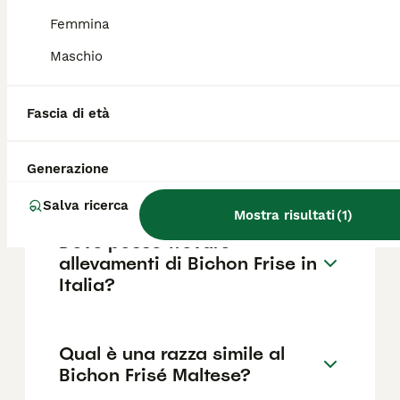
Femmina
Maschio
Quanto dura la vita di un
Bichon Frise?
Fascia di età
Che differenza c'è tra
Generazione
Maltese e Bichon Frise?
Salva ricerca
Mostra risultati
(
1
)
Dove posso trovare
allevamenti di Bichon Frise in
Italia?
Qual è una razza simile al
Bichon Frisé Maltese?