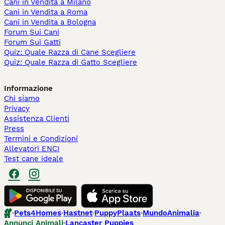
Cani in Vendita a Milano
Cani in Vendita a Roma
Cani in Vendita a Bologna
Forum Sui Cani
Forum Sui Gatti
Quiz: Quale Razza di Cane Scegliere
Quiz: Quale Razza di Gatto Scegliere
Informazione
Chi siamo
Privacy
Assistenza Clienti
Press
Termini e Condizioni
Allevatori ENCI
Test cane ideale
Pets4Homes
Hastnet
PuppyPlaats
MundoAnimalia
Annunci Animali
Lancaster Puppies