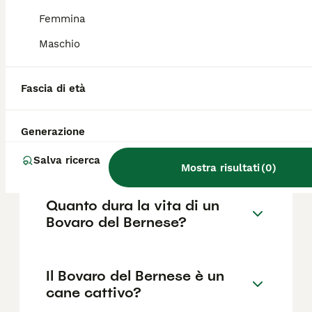
fattori come il pedigree, la reputazione
dell'allevatore e la posizione.
Femmina
Maschio
Quali sono i difetti del
Bovaro del Bernese?
Fascia di età
Generazione
Quanti tipi di bovaro ci
sono?
Salva ricerca
Mostra risultati
(
0
)
Quanto dura la vita di un
Bovaro del Bernese?
Il Bovaro del Bernese è un
cane cattivo?