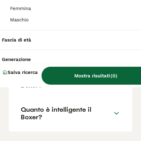
Femmina
Maschio
Quali sono i difetti del
Boxer?
Fascia di età
Il Boxer è adatto ai bambini?
Generazione
Salva ricerca
Mostra risultati
(
0
)
Quanto vive in media un
Boxer?
Quanto è intelligente il
Boxer?