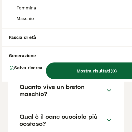
Femmina
Maschio
Come riconoscere un breton
originale?
Fascia di età
Come addestrare un
Generazione
cucciolo di breton per la
caccia?
Salva ricerca
Mostra risultati
(
0
)
Quanto vive un breton
maschio?
Qual è il cane cucciolo più
costoso?