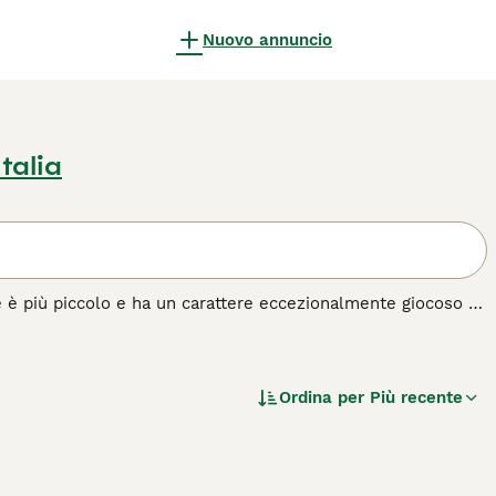
Nuovo annuncio
Italia
e è più piccolo e ha un carattere eccezionalmente giocoso e
rendendolo uno dei cani più amati non solo in Italia ma anche
oni e amano niente di meglio che trascorrere del tempo con i
, anche se possono essere testardi, possono imparare a fare
Ordina per
Più recente
 questa razza di cane.