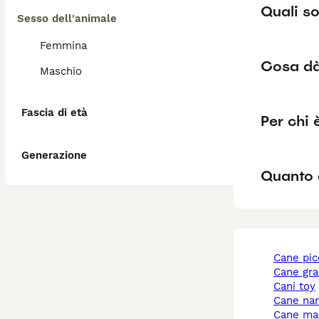
Quali so
Sesso dell'animale
Femmina
Cosa dà 
Maschio
Fascia di età
Per chi 
Generazione
Quanto 
cane pi
cane gr
cani toy
cane na
cane ma