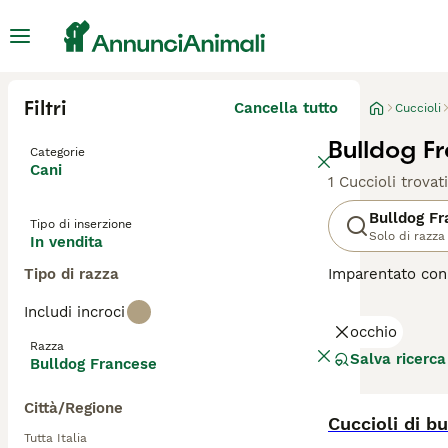
Filtri
Cancella tutto
Cuccioli
Bulldog F
Categorie
Cani
1 Cuccioli trovati
Bulldog F
Tipo di inserzione
Solo di razza
In vendita
Tipo di razza
Imparentato con 
bonario che si a
Includi incroci
in altre parti d
occhio
loro proprietari
Razza
meraviglie, se e
Salva ricerca
Bulldog Francese
Leggi la
nostra 
Città/Regione
Cuccioli di b
Tutta Italia