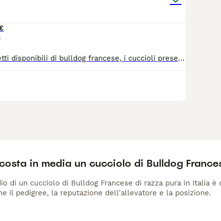
€
o
Ultimi 2 maschietti disponibili di bulldog francese, i cuccioli presenti in foto sono nati il 7 aprile 2026 e sono completi di 2 sverminazioni e sono pronti per essere accolti nelle vostre famiglie come vedete in foto il bianco ha un occhio azzurro e l’altro scuro rarità per info contattatemi se siete interessati
costa in media un cucciolo di Bulldog France
io di un cucciolo di Bulldog Francese di razza pura in Italia è
me il pedigree, la reputazione dell'allevatore e la posizione.