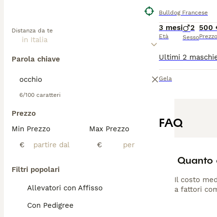
Bulldog Francese
3 mesi
2
500 
Distanza da te
Età
Prezz
Sesso
Parola chiave
Gela
6/100 caratteri
Prezzo
FAQ
Min Prezzo
Max Prezzo
€
€
Quanto 
Filtri popolari
Il costo med
Allevatori con Affisso
a fattori co
Con Pedigree