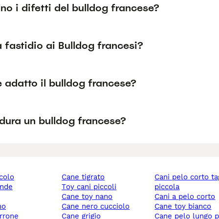
no i difetti del bulldog francese?
fastidio ai Bulldog francesi?
è adatto il bulldog francese?
dura un bulldog francese?
ccolo
cane tigrato
cani pelo corto taglia
ande
toy cani piccoli
piccola
cane toy nano
cani a pelo corto
no
cane nero cucciolo
cane toy bianco
rrone
cane grigio
cane pelo lungo 