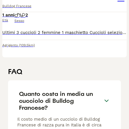
Bulldog Francese
1 anni
1
2
Età
Sesso
Ultimi 3 cuccioli 2 femmine 1 maschietto Cuccioli selezionati di altissima genealogia – pelo lungo Disponibili splendidi cuccioli esclusivi, nati da linee di sangue prestigiose, con morfologia impeccabile e pelo lungo setoso. Allevati con amore, competenza e massima attenzione alla salute e al benessere. Solo per famiglie consapevoli del valore e della rarità di esemplari di questo livello. Non adatti a tutti. Contatto solo dopo breve presentazione. Da genitori selezionati e testati Colori brillanti e ricercati Per domande scrivere un messaggio
Agrigento
(109.5km)
FAQ
Quanto costa in media un
cucciolo di Bulldog
Francese?
Il costo medio di un cucciolo di Bulldog
Francese di razza pura in Italia è di circa