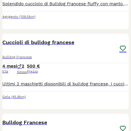
Splendido cucciolo di Bulldog Francese fluffy con manto black & tan, pelo morbido e setoso, pronto per entrare in una famiglia amorevole. È un cucciolo socievole, giocherellone e molto affettuoso, abituato al contatto con persone e altri animali. Il cucciolo è cresciuto in ambiente familiare, con attenzione alla socializzazione e alla cura quotidiana. È vaccinato secondo l’età, dotato di microchip e con tutti i documenti sanitari regolari. Perfetto per chi cerca un compagno fedele e affettuoso, pronto a portare gioia e coccole in casa. Le foto mostrano chiaramente la sua bellezza e il carattere dolce. Per informazioni, foto aggiuntive o per organizzare una visita, contattami via Whatsapp 3664887996
Agrigento
(109.5km)
4
Cuccioli di bulldog francese
Bulldog Francese
4 mesi
2
500 €
Età
Prezzo
Sesso
Ultimi 2 maschietti disponibili di bulldog francese, i cuccioli presenti in foto sono nati il 7 aprile 2026 e sono completi di 2 sverminazioni e sono pronti per essere accolti nelle vostre famiglie come vedete in foto il bianco ha un occhio azzurro e l’altro scuro rarità per info contattatemi se siete interessati
Gela
(45.8km)
3
Bulldog Francese