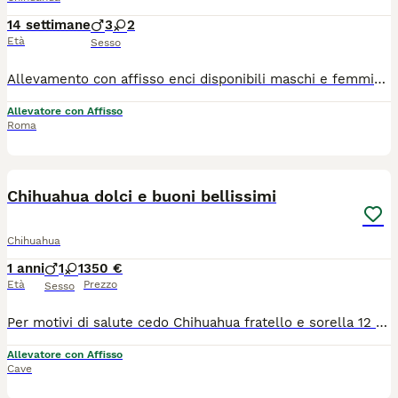
14 settimane
3
2
Età
Sesso
Allevamento con affisso enci disponibili maschi e femmine di alta genealogia, sani e corretti, socievoli pedigree importante
Allevatore con Affisso
Roma
40
1
Chihuahua dolci e buoni bellissimi
Chihuahua
1 anni
1
1
350 €
Età
Prezzo
Sesso
Per motivi di salute cedo Chihuahua fratello e sorella 12 mesi, Roma* Per problemi di salute non riesco più a garantire a questi due amori, tutto il tempo e le attenzioni che meritano. È una decisione sofferta, ma voglio per loro una famiglia che possa amarli al 100%. Mamma e papà restano con me. *Chi sono loro:* [Nuvola], maschio e [ Sole ], femmina. Hanno 11 mesi, sono fratello e sorella, pelo corto dai colori e dolcezza meravigliosi , intelligentissimi e sanissimi! Nati e cresciuti in casa con me da quando sono nati. Vivono in appartamento e sono abituati ai ritmi di famiglia. *Salute e gestione:* - *Sanitari*: Ciclo vaccinale completo, microchip con iscrizione anagrafe, sverminazioni regolari. Consegnati con libretto sanitario , tutto in regola - *Carattere*: Socievoli, dolci, abituati alle persone e ad altri cani. Non abbaiano a vuoto.. - *Educazione*: Usano la traversina, non sporcano in casa, non distruggono mobili. La fase "cucciolo terremoto" l'hanno già superata. Sono la versione già pronta e gestibile del chihuahua. *Che famiglia cerco:* Persone che conoscono la razza o hanno voglia di informarsi seriamente. Casa sicura, vita da appartamento, no giardino incustodito, no bimbi troppo piccoli. *Do la precedenza a chi li adotta insieme* perché sono legati e cresciuti sempre in coppia. Valuto adozione singola solo se la famiglia è davvero perfetta per loro. *Contributo richiesto: 350? a cucciolo.* È il solo rimborso delle spese veterinarie sostenute in 11 mesi, tutte documentate. Non è una vendita e il prezzo non è trattabile. *Come contattarmi:* Se pensi di essere la persona giusta, scrivimi presentandoti: chi siete in famiglia, dove vivrebbe, che esperienza avete con i cani. Fisseremo prima una chiacchierata telefonica per conoscerci. No perditempo, no curiosi. Solo a Roma e Provin. Consegna solo di persona
Allevatore con Affisso
Cave