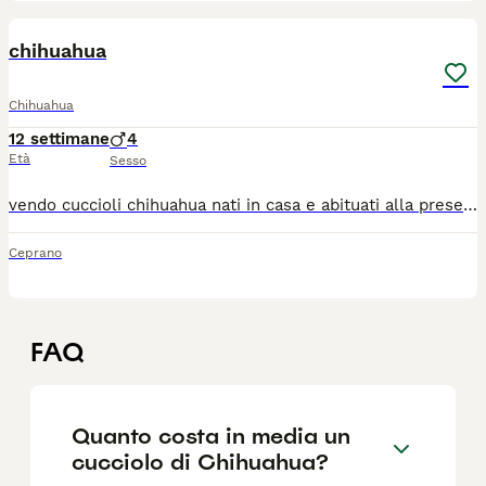
3
chihuahua
Chihuahua
12 settimane
4
Età
Sesso
vendo cuccioli chihuahua nati in casa e abituati alla presenza umana. Sono molto giocherelloni e affettuosi. Per maggiori informazioni contattare al numero 3338294812
Ceprano
FAQ
Quanto costa in media un
cucciolo di Chihuahua?