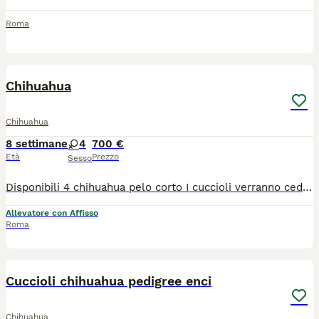
Roma
1
3
Chihuahua
Chihuahua
8 settimane
4
700 €
Età
Prezzo
Sesso
Disponibili 4 chihuahua pelo corto I cuccioli verranno ceduti dopo gli 80 90 giorni dalla nascita. Vaccini microchip e certificato medico veterinario di buona salute e kit cucciolo
Allevatore con Affisso
Roma
7
Cuccioli chihuahua pedigree enci
Chihuahua