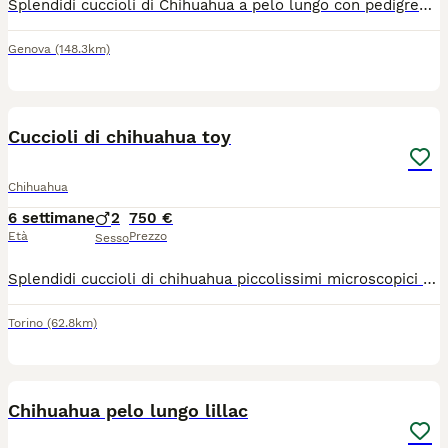
Splendidi cuccioli di Chihuahua a pelo lungo con pedigree ENCI Disponibili splendidi cuccioli di Chihuahua a pelo lungo, nati il 26/06/2026, allevati con amore in ambiente familiare. Entrambi i genitori sono muniti di pedigree ENCI e i cuccioli saranno ceduti solo dopo il compimento dell’età prevista dalla normativa. Disponibili: * 🩵 1 Maschi: €900 * 🩷 2 Femmine: €1.200 I cuccioli saranno consegnati con: ✔ Microchip ✔ Prima vaccinazione ✔ Sverminazioni effettuate ✔ Libretto sanitario ✔ Pedigree ENCI richiesto I cuccioli cresceranno in ambiente familiare, saranno abituati al contatto con le persone e con i bambini, ricevendo fin da piccoli le migliori cure. Per maggiori informazioni, foto o per fissare una visita, contattatemi in privato. Solo persone realmente interessate e amanti della razza.
Genova
(148.3km)
10
Cuccioli di chihuahua toy
Chihuahua
6 settimane
2
750 €
Età
Prezzo
Sesso
Splendidi cuccioli di chihuahua piccolissimi microscopici rimarranno molto piccoli intorno a 1,2 kg genitori visibili entrambi di mia proprietà sono due maschietti verranno consegnati al compimento dei 60gg con ciclo sverminazioni vaccino microchip passaggio di proprietà libretto sanitario contatto telefonico 379 1459776
Torino
(62.8km)
4
Chihuahua pelo lungo lillac