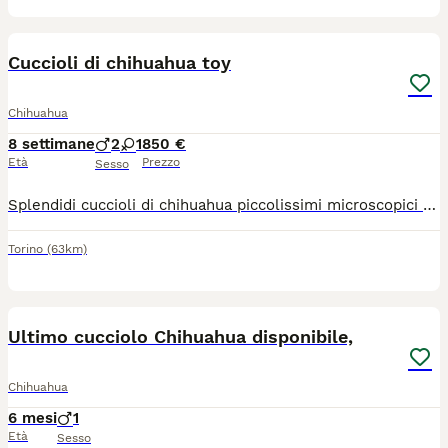
21
Cuccioli di chihuahua toy
Chihuahua
8 settimane
2
1
850 €
Età
Prezzo
Sesso
Splendidi cuccioli di chihuahua piccolissimi microscopici rimarranno molto piccoli colorazioni particolari sembrano dipinti con un pennello rimarranno intorno al 1,2 kg genitori visibili entrambi di mia proprietà, stop cortissimo testa a mela linea messicana, il vero chihuahua, coccoloni cresciuti in casa abituati a sporcare sulla traversina, saranno pronti per essere accolti in una nuova famiglia con ciclo sverminazioni, vaccino, microchip, passaggio di proprietà libretto sanitario, visita veterinaria contatto telefonico 3791459776 grazie
Torino
(63km)
7
Ultimo cucciolo Chihuahua disponibile,
Chihuahua
6 mesi
1
Età
Sesso