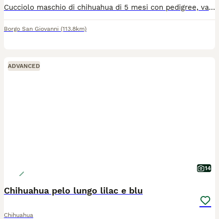
Cucciolo maschio di chihuahua di 5 mesi con pedigree, vaccini , microchip. Provincia di Lodi. Disponibile da subito, visibili anche i genitori.
Borgo San Giovanni
(113.8km)
ADVANCED
14
Chihuahua pelo lungo lilac e blu
Chihuahua