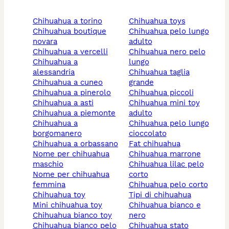
chihuahua a torino
chihuahua toys
chihuahua boutique
chihuahua pelo lungo
novara
adulto
chihuahua a vercelli
chihuahua nero pelo
chihuahua a
lungo
alessandria
chihuahua taglia
chihuahua a cuneo
grande
chihuahua a pinerolo
chihuahua piccoli
chihuahua a asti
chihuahua mini toy
chihuahua a piemonte
adulto
chihuahua a
chihuahua pelo lungo
borgomanero
cioccolato
chihuahua a orbassano
fat chihuahua
nome per chihuahua
chihuahua marrone
maschio
chihuahua lilac pelo
nome per chihuahua
corto
femmina
chihuahua pelo corto
chihuahua toy
tipi di chihuahua
mini chihuahua toy
chihuahua bianco e
chihuahua bianco toy
nero
chihuahua bianco pelo
chihuahua stato