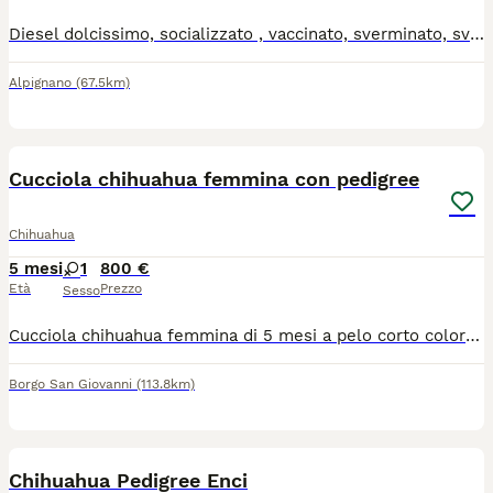
Diesel dolcissimo, socializzato , vaccinato, sverminato, svezzato. Nato il 8 Gennaio 2026 Si cede con Pedigree Enci, kit cucciolo omaggio, certificato di buona salute contratto di vendita, tre incontri gratuiti di addestramento gestionale. Contatta Ilaria al numero 3338339535
Alpignano
(67.5km)
8
1
Cucciola chihuahua femmina con pedigree
Chihuahua
5 mesi
1
800 €
Età
Prezzo
Sesso
Cucciola chihuahua femmina di 5 mesi a pelo corto color bianco fulvo, con pedigree, microchip e vaccini. Genitori di mia proprietà e visibili in provincia di Lodi
Borgo San Giovanni
(113.8km)
4
Chihuahua Pedigree Enci