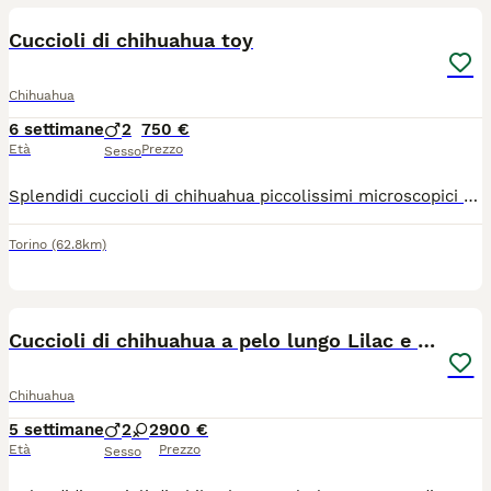
Cuccioli di chihuahua toy
Chihuahua
6 settimane
2
750 €
Età
Prezzo
Sesso
Splendidi cuccioli di chihuahua piccolissimi microscopici rimarranno molto piccoli genitori visibili entrambi di mia proprietà sono nati il 22 giugno verranno consegnati al compimento dei 60gg con ciclo sverminazioni vaccino microchip passaggio di proprietà libretto sanitario contatto telefonico 379 1459776
Torino
(62.8km)
14
Cuccioli di chihuahua a pelo lungo Lilac e Blu
Chihuahua
5 settimane
2
2
900 €
Età
Prezzo
Sesso