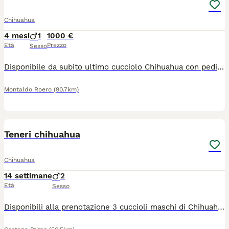
Chihuahua
4 mesi
1
1000 €
Età
Prezzo
Sesso
Disponibile da subito ultimo cucciolo Chihuahua con pedigree ENCI cioccolato. Nato il 30/03 e pronto per andare nella nuova famiglia. É un maschietto pelo corto. I genitori sono di nostra proprietà con DNA depositato. Il cucciolo sarà ceduto con sverminazione, microchip, vaccino, pedigree ENCI e abituato alla traversina. É abituato al contatto con i bambini e vive in casa con altri animali. Per qualsiasi informazione contattare su whatsapp o chiamare orario cena. Ci troviamo a Sommariva Perno(CN).
Montaldo Roero
(90.7km)
4
Teneri chihuahua
Chihuahua
14 settimane
2
Età
Sesso
Disponibili alla prenotazione 3 cuccioli maschi di Chihuahua nati il 29/04/2026 da genitori di nostra proprietà, visibili. I cuccioli vengono cresciuti in ambiente familiare e saranno ceduti al compimento dei 70 giorni con: ? Pedigree ENCI ? Microchip ? Libretto sanitario ? Vaccinazioni eseguite ? Sverminazioni effettuate e annotate Colorazioni presenti in cucciolata: blue/lilac sable scuro con mascherina I cuccioli saranno visibili solo a persone realmente interessate e amanti della razza. Disponibili ulteriori foto e video in privato. Per informazioni contattare telefonicamente