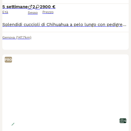
5 settimane
2
2
900 €
Età
Prezzo
Sesso
Splendidi cuccioli di Chihuahua a pelo lungo con pedigree ENCI Disponibili splendidi cuccioli di Chihuahua a pelo lungo, nati il 26/06/2026, allevati con amore in ambiente familiare. Entrambi i genitori sono muniti di pedigree ENCI e i cuccioli saranno ceduti solo dopo il compimento dell’età prevista dalla normativa. Disponibili: * 🩵 Maschi: €900 * 🩷 Femmine: €1.200 I cuccioli saranno consegnati con: ✔ Microchip ✔ Prima vaccinazione ✔ Sverminazioni effettuate ✔ Libretto sanitario ✔ Pedigree ENCI richiesto I cuccioli cresceranno in ambiente familiare, saranno abituati al contatto con le persone e con i bambini, ricevendo fin da piccoli le migliori cure. Per maggiori informazioni, foto o per fissare una visita, contattatemi in privato. Solo persone realmente interessate e amanti della razza.
Genova
(147.7km)
PRO
5