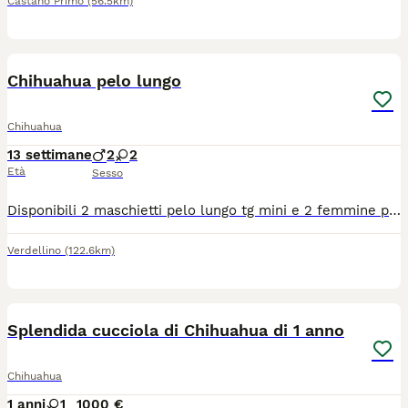
Castano Primo
(56.5km)
7
1
Chihuahua pelo lungo
Chihuahua
13 settimane
2
2
Età
Sesso
Disponibili 2 maschietti pelo lungo tg mini e 2 femmine pelo lungo tg toy verranno consegnati completi di ciclo vermifugo trattamento antiparassitario vaccino microchip certificato medico libretto sanitario iscrizione anagrafe canina passaggio di proprietà kit cucciolo genitori visibili abituati alla traversa e ben socializzati solo persone responsabili siamo in provincia di Bergamo solo contatti telefonici 3491350788
Verdellino
(122.6km)
6
Splendida cucciola di Chihuahua di 1 anno
Chihuahua
1 anni
1
1000 €