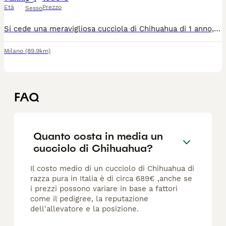
Età
Prezzo
Sesso
Si cede una meravigliosa cucciola di Chihuahua di 1 anno, l'età ideale per chi desidera un cagnolino già autonomo ma ancora giovanissimo, vivace e pronto a legarsi profondamente a una nuova figura di riferimento. Questa piccola è un vero concentrato di dolcezza e simpatia: ha un carattere splendido, molto affettuoso e socievole, adora la compagnia e si adatta perfettamente alla vita in appartamento, rivelandosi la compagna di vita ideale. La cucciola è in ottima salute, regolarmente microchippata, vaccinata e completa di tutti i documenti sanitari in regola. Ci teniamo a specificare che, date le sue dimensioni particolarmente ridotte, non è assolutamente una cagnolina adatta alla riproduzione. Per questo motivo, non verrà presa in considerazione alcuna richiesta da parte di allevatori: la piccola non è una fattrice. La vendita è rivolta esclusivamente a famiglie amorevoli che desiderino accoglierla come un vero membro della casa e che siano pronte a prendersene cura con la massima responsabilità e il rispetto che merita. Per ulteriori informazioni, dettagli sul prezzo o per conoscerla di persona, potete contattarmi in privato.
Milano
(89.9km)
FAQ
Quanto costa in media un
cucciolo di Chihuahua?
Il costo medio di un cucciolo di Chihuahua di
razza pura in Italia è di circa 689€ ,anche se
i prezzi possono variare in base a fattori
come il pedigree, la reputazione
dell'allevatore e la posizione.