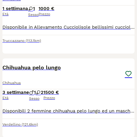
1 settimana
1
1000 €
Età
Prezzo
Sesso
Disponibile in Allevamento Cucciolisole bellissimi cuccioli di chihuahua si vari colori che si consegnano DI PERSONA in tutta ITALIA dal 20 agosto in poi. I cuccioli avranno doppia sverminazione, primo e secondo vaccino, libretto sanitario e visita veterinaria, microchip con relativo passaggio di proprietà, pedigree Enci e trattamento antiparassitario. Saranno abituati all'uso della traversina igienica e socializzati con altri cani e gatti. Crescono in famiglia giocando con bambini... Allevamento CUCCIOLISOLE anche whatapp
Truccazzano
(113.1km)
15
Chihuahua pelo lungo
Chihuahua
3 settimane
1
2
1500 €
Età
Prezzo
Sesso
Disponibili 2 femmine chihuahua pelo lungo ed un maschietto taglia mini verranno consegnati completi di ciclo vermifugo trattamento antiparassitario vaccino microchip certificato medico libretto sanitario iscrizione anagrafe canina passaggio di proprietà kit cucciolo pedigree enci genitori visibili entrambi solo persone responsabili
Verdellino
(121.6km)