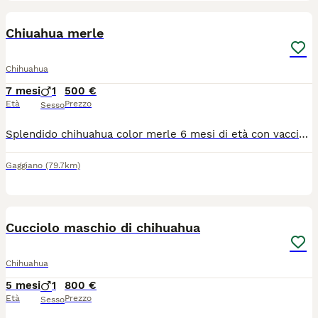
7
Chiuahua merle
Chihuahua
7 mesi
1
500 €
Età
Prezzo
Sesso
Splendido chihuahua color merle 6 mesi di età con vaccinazioni fatte maschio molto docile e affettuoso!
Gaggiano
(79.7km)
5
1
Cucciolo maschio di chihuahua
Chihuahua
5 mesi
1
800 €
Età
Prezzo
Sesso