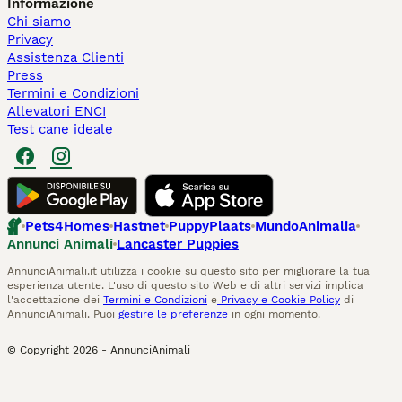
Informazione
Chi siamo
Privacy
Assistenza Clienti
Press
Termini e Condizioni
Allevatori ENCI
Test cane ideale
Pets4Homes
Hastnet
PuppyPlaats
MundoAnimalia
Annunci Animali
Lancaster Puppies
AnnunciAnimali.it utilizza i cookie su questo sito per migliorare la tua
esperienza utente. L'uso di questo sito Web e di altri servizi implica
l'accettazione dei
Termini e Condizioni
e
Privacy e Cookie Policy
di
AnnunciAnimali. Puoi
gestire le preferenze
in ogni momento.
© Copyright
2026
-
AnnunciAnimali