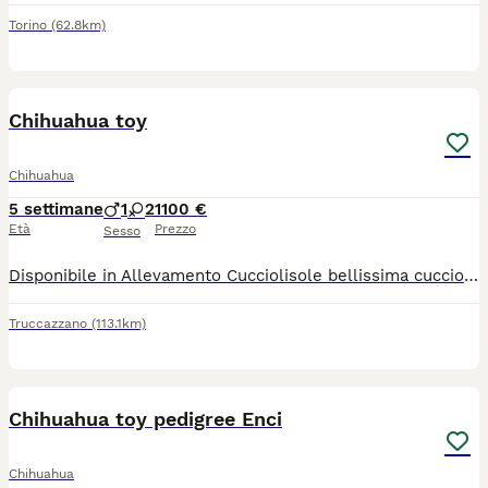
Torino
(62.8km)
11
Chihuahua toy
Chihuahua
5 settimane
1
2
1100 €
Età
Prezzo
Sesso
Disponibile in Allevamento Cucciolisole bellissima cucciola di chihuahua sia femmina che maschio. La cucciola avrà doppia sverminazione, primo e secondo vaccino, libretto sanitario e visita veterinaria, microchip con relativo passaggio di proprietà e trattamento antiparassitario, PEDIGREE ENCI. Sarà abituata all'uso della traversina igienica e socializzata con altri cani e gatti. Cresce in famiglia giocando con bambini... Per info e video anche whatapp al 329 6954062
Truccazzano
(113.1km)
7
Chihuahua toy pedigree Enci
Chihuahua