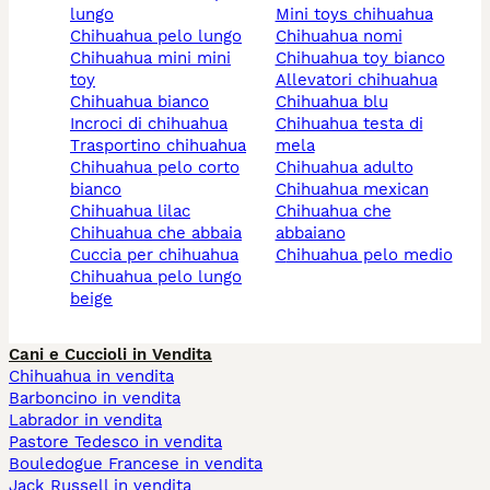
lungo
mini toys chihuahua
chihuahua pelo lungo
chihuahua nomi
chihuahua mini mini
chihuahua toy bianco
toy
allevatori chihuahua
chihuahua bianco
chihuahua blu
incroci di chihuahua
chihuahua testa di
trasportino chihuahua
mela
chihuahua pelo corto
chihuahua adulto
bianco
chihuahua mexican
chihuahua lilac
chihuahua che
chihuahua che abbaia
abbaiano
cuccia per chihuahua
chihuahua pelo medio
chihuahua pelo lungo
beige
Cani e Cuccioli in Vendita
Chihuahua in vendita
Barboncino in vendita
Labrador in vendita
Pastore Tedesco in vendita
Bouledogue Francese in vendita
Jack Russell in vendita