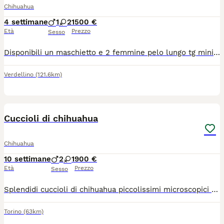
Chihuahua
4 settimane
1
2
1500 €
Età
Prezzo
Sesso
Disponibili un maschietto e 2 femmine pelo lungo tg mini verranno consegnati completi di ciclo vermifugo trattamento antiparassitario vaccino microchip certificato medico libretto sanitario iscrizione anagrafe canina passaggio di proprietà kit cucciolo pedigree enci genitori visibili solo persone responsabili siamo in provincia di Bergamo solo contatti telefonici 3491350788
Verdellino
(121.6km)
12
Cuccioli di chihuahua
Chihuahua
10 settimane
2
1
900 €
Età
Prezzo
Sesso
Splendidi cuccioli di chihuahua piccolissimi microscopici rimarranno molto piccoli intorno a 1,2 kg genitori visibili entrambi di mia proprietà papà figlio di campioni nazionali e internazionali molto belli dolci ed equilibrati adatti a tutti disponibili sia maschi che femmine si cedono con sverninazione, vaccino, microchip passaggio di proprietà libretto sanitario Visita veterinaria contatto telefonico 379 1459776 anche whatapp
Torino
(63km)