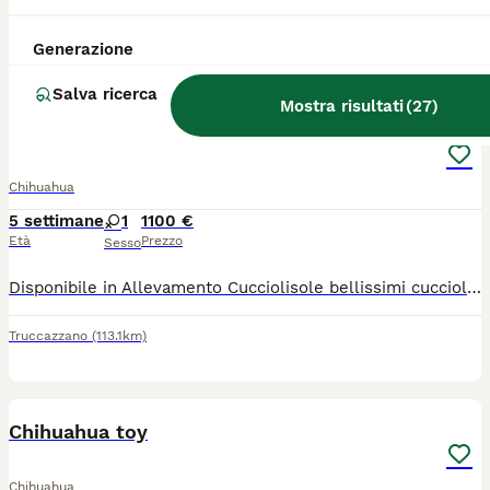
Masserano
(15km)
Generazione
15
1
Salva ricerca
Mostra risultati
(
27
)
Chihuahua toy femmina
Chihuahua
5 settimane
1
1100 €
Età
Prezzo
Sesso
Disponibile in Allevamento Cucciolisole bellissimi cuccioli di chihuahua si vari colori che si consegnano DI PERSONA in tutta ITALIA dal 20 agosto in poi. I cuccioli avranno doppia sverminazione, primo e secondo vaccino, libretto sanitario e visita veterinaria, microchip con relativo passaggio di proprietà, pedigree Enci e trattamento antiparassitario. Saranno abituati all'uso della traversina igienica e socializzati con altri cani e gatti. Crescono in famiglia giocando con bambini... Allevamento CUCCIOLISOLE anche whatapp
Truccazzano
(113.1km)
21
Chihuahua toy
Chihuahua