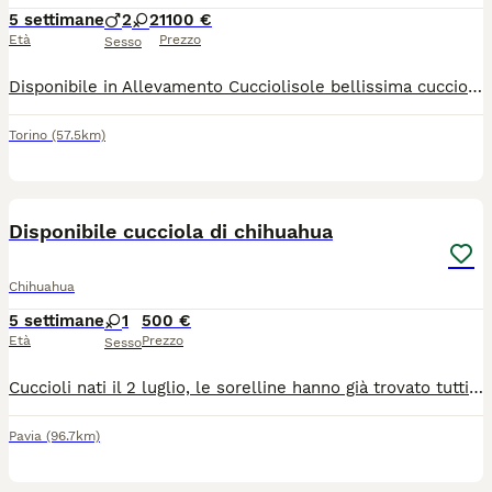
5 settimane
2
2
1100 €
Età
Prezzo
Sesso
Disponibile in Allevamento Cucciolisole bellissima cucciola di chihuahua che si consegna DI PERSONA in tutta ITALIA da subito. La cucciola cucciola avrà doppia sverminazione, primo e secondo vaccino, libretto sanitario e visita veterinaria, microchip con relativo passaggio di proprietà, pedigree Enci e trattamento antiparassitario. Sarà abituata all'uso della traversina igienica e socializzata con altri cani e gatti. Cresce in famiglia giocando con bambini... Allevamento CUCCIOLISOLE anche whatapp
Torino
(57.5km)
1
Disponibile cucciola di chihuahua
Chihuahua
5 settimane
1
500 €
Età
Prezzo
Sesso
Cuccioli nati il 2 luglio, le sorelline hanno già trovato tutti una nuova famiglia, ed è rimasta solo questa dolcissima femminuccia in attesa di trovare la sua famiglia ​La piccola è prenotabile da subito e sarà pronta per venire con voi a partire dal 27 agosto. ​Per qualsiasi informazione, per ricevere altre foto contattatemi pure tramite WhatsApp al numero: 3385636194
Pavia
(96.7km)
7