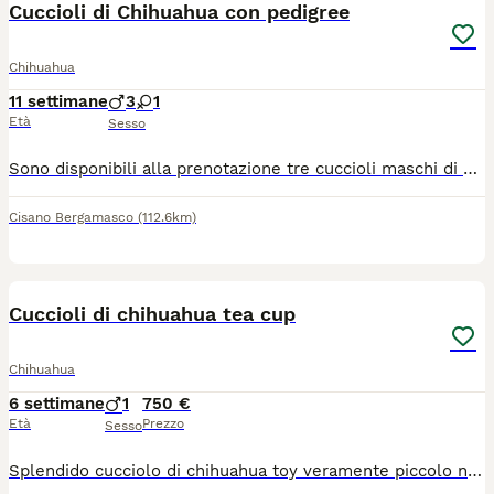
Cuccioli di Chihuahua con pedigree
Chihuahua
11 settimane
3
1
Età
Sesso
Sono disponibili alla prenotazione tre cuccioli maschi di Chihuahua nati il 15 maggio 2026. Verranno affidati alla famiglia dai 75 giorni in poi. Tutti avranno pedigree ENCI, iscrizione Anagrafe Canina, certificato veterinario di buona salute, microchip, vaccinazioni, sverminazioni, libretto sanitario e kit cucciolo "benvenuto a casa". I genitori sono testati per cuore, occhi e rotule, inoltre hanno entrambi test DNA esente per atrofia progressiva della retina, malattia ereditaria. Di tutti i certificati si rilascia copia. I cuccioli stanno crescendo in casa, a stretto contatto con la nostra famiglia e con le altre compagne della stessa razza ma anche diversa. Il nostro obiettivo è poter affidare a famiglie attente e amorevoli, cuccioli sani, equilibrati, ben socializzati e coccoloni. Svolgiamo pratica per il passaggio di proprietà, seguiamo l'inserimento in famiglia e diamo la nostra disponibilità anche in futuro. Per maggiori informazioni telefonare al 340/0574526.
Cisano Bergamasco
(112.6km)
9
1
Cuccioli di chihuahua tea cup
Chihuahua
6 settimane
1
750 €
Età
Prezzo
Sesso
Splendido cucciolo di chihuahua toy veramente piccolo nato il 22 giugno sarà consegnabile dal 17 agosto con ciclo sverminazioni, vaccino microchip passaggio di proprietà libretto sanitario, abituato alla traversina cresciuto in casa dolce e affettuoso ben socializzato testa a mela muso corto molto bello genitori visibili entrambi di mia proprietà per venire a vederlo contattatemi al 379 1459776