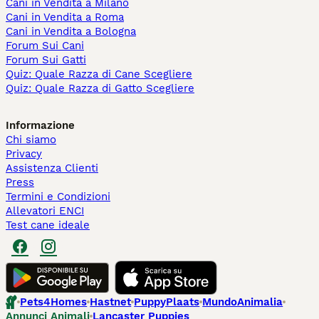
Cani in Vendita a Milano
Cani in Vendita a Roma
Cani in Vendita a Bologna
Forum Sui Cani
Forum Sui Gatti
Quiz: Quale Razza di Cane Scegliere
Quiz: Quale Razza di Gatto Scegliere
Informazione
Chi siamo
Privacy
Assistenza Clienti
Press
Termini e Condizioni
Allevatori ENCI
Test cane ideale
Pets4Homes
Hastnet
PuppyPlaats
MundoAnimalia
Annunci Animali
Lancaster Puppies