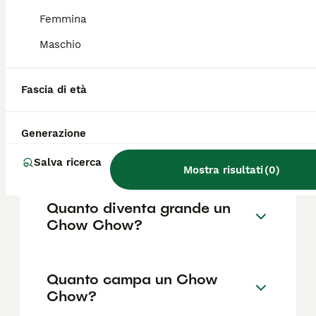
come il pedigree, la reputazione
dell'allevatore e la posizione.
Femmina
Maschio
Come capire se un Chow
Chow è originale?
Fascia di età
Generazione
Che incrocio è il Chow
Chow?
Salva ricerca
Mostra risultati
(
0
)
Quanto diventa grande un
Chow Chow?
Quanto campa un Chow
Chow?