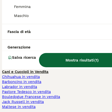
Quali sono i difetti del
Femmina
Border Collie?
Maschio
Il Rough Collie è adatto a
Fascia di età
vivere in un appartamento?
Generazione
Che carattere ha il Collie?
Salva ricerca
Mostra risultati
(
1
)
Cani e Cuccioli in Vendita
Chihuahua in vendita
Barboncino in vendita
Labrador in vendita
Pastore Tedesco in vendita
Bouledogue Francese in vendita
Jack Russell in vendita
Maltese in vendita