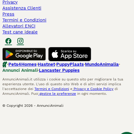
Privacy
Assistenza Clienti
Press
Termini e Condizioni
Allevatori ENCI
Test cane ideale
Pets4Homes
Hastnet
PuppyPlaats
MundoAnimalia
Annunci Animali
Lancaster Puppies
AnnunciAnimali.it utilizza i cookie su questo sito per migliorare la tua
esperienza utente. L'uso di questo sito Web e di altri servizi implica
l'accettazione dei
Termini e Condizioni
e
Privacy e Cookie Policy
di
AnnunciAnimali. Puoi
gestire le preferenze
in ogni momento.
© Copyright
2026
-
AnnunciAnimali