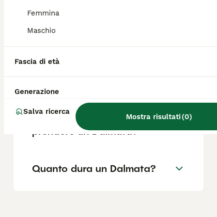
Femmina
Maschio
Per chi è adatto il Dalmata?
Fascia di età
Quali sono i difetti del
Dalmata?
Generazione
Salva ricerca
Mostra risultati
(
0
)
Cosa devi sapere prima di
prendere un Dalmata?
Quanto dura un Dalmata?