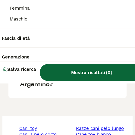
Femmina
Quanto costa un Dogo
Maschio
Argentino in euro?
Fascia di età
Il Dogo Argentino è
aggressivo?
Generazione
Salva ricerca
Mostra risultati
(
0
)
Quali sono i difetti del Dogo
Argentino?
cani toy
razze cani pelo lungo
cani a pelo corto
cane toy bianco