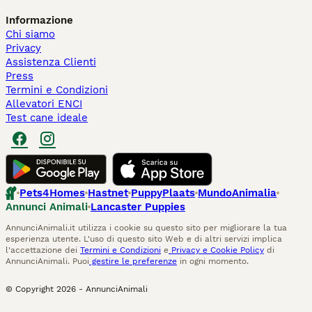
Informazione
Chi siamo
Privacy
Assistenza Clienti
Press
Termini e Condizioni
Allevatori ENCI
Test cane ideale
Pets4Homes
Hastnet
PuppyPlaats
MundoAnimalia
Annunci Animali
Lancaster Puppies
AnnunciAnimali.it utilizza i cookie su questo sito per migliorare la tua
esperienza utente. L'uso di questo sito Web e di altri servizi implica
l'accettazione dei
Termini e Condizioni
e
Privacy e Cookie Policy
di
AnnunciAnimali. Puoi
gestire le preferenze
in ogni momento.
© Copyright
2026
-
AnnunciAnimali