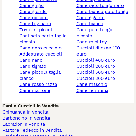
cane grigio
cane pelo lungo nero
cane grande
cane bianco pelo lungo
cane piccolo
cane gigante
cane toy nano
cane bianco
toy cani piccoli
cane pelo lungo
cani pelo corto taglia
piccolo
piccola
cane mini toy
cane nero cucciolo
cuccioli di cane 100
addestrato cuccioli
euro
cane nano
cuccioli 400 euro
cane tigrato
cuccioli 200 euro
cane piccola taglia
cuccioli 500 euro
bianco
cuccioli 300 euro
cane rosso razza
cane maschio
cane marrone
cane femmina
Cani e Cuccioli in Vendita
Chihuahua in vendita
Barboncino in vendita
Labrador in vendita
Pastore Tedesco in vendita