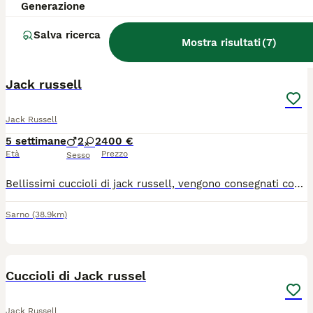
Generazione
Castelvenere
(40.1km)
Salva ricerca
Mostra risultati
(
7
)
2
Jack russell
Jack Russell
5 settimane
2
2
400 €
Età
Prezzo
Sesso
Bellissimi cuccioli di jack russell, vengono consegnati con tutta la prassi veterinaria, allevamento italiano
Sarno
(38.9km)
3
Cuccioli di Jack russel
Jack Russell