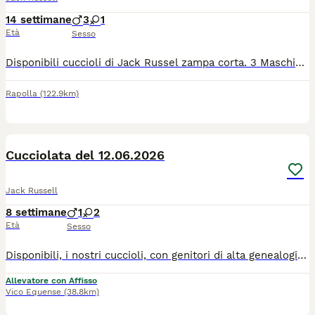
14 settimane
3
1
Età
Sesso
Disponibili cuccioli di Jack Russel zampa corta. 3 Maschietti e una Femminuccia. Nati il 27/04/2026. Sono cuccioli equilibrati, dolci e vivaci, ideali per famiglie consapevoli, che desiderano accogliere un cane come membro della famiglia. Disponibili dal terzo mese con ciclo vaccini e sverminazione. Genitori visibili.
Rapolla
(122.9km)
3
Cucciolata del 12.06.2026
Jack Russell
8 settimane
1
2
Età
Sesso
Disponibili, i nostri cuccioli, con genitori di alta genealogia certificata, sono coccolati tutto il giorno, in un ambiente amorevole, familiare ma assolutamente professionale . Tutte le cucciolate dell’ allevamento jack EnGi hanno l’affisso riconosciuto dall’ENCI -“Jack EnGi “ e sono il frutto di accoppiamenti mirati, al fine di ottenere soggetti di altissima qualità, e genealogia, ovvero selezionati per lo sport, tana ed adatti anche alla vita in famiglia
Allevatore con Affisso
Vico Equense
(38.8km)