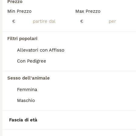
Prezzo
Jack russell
Min Prezzo
Max Prezzo
€
€
Jack Russell
11 settimane
3
2
400 €
Età
Prezzo
Sesso
Filtri popolari
Bellissimi cuccioli di jack russel. Si consegnano con tutta la prassi veterinaria e microchip .. provincia di Salerno
Allevatori con Affisso
Con Pedigree
Sarno
(38.8km)
15
2
Sesso dell'animale
Bellissimo cuccioli di Jack Russell terrier
Femmina
Maschio
Jack Russell
11 settimane
3
1
250 €
Fascia di età
Età
Prezzo
Sesso
Cuccioli nati da una cucciolata casalinga, madre e padre sono entrambi a casa mia e quindi visionabili. I cuccioli e i genitori sono in perfetta salute. I cuccioli sono super vivaci e già abituati la giardino e ai bambini. Mangiano le crocchette