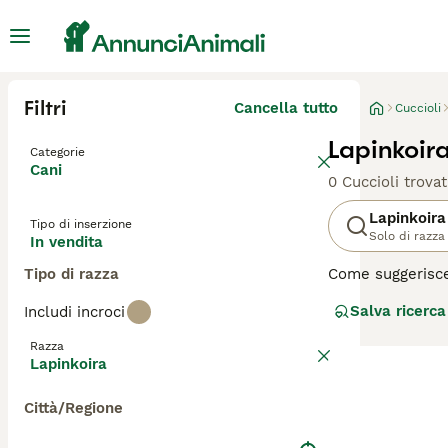
Filtri
Cancella tutto
Cuccioli
Lapinkoira
Categorie
Cani
0 Cuccioli trovat
Lapinkoira
Tipo di inserzione
Solo di razza
In vendita
Tipo di razza
Come suggerisce 
solo nel mondo d
Salva ricerca
Includi incroci
renne. Sono noti
Razza
Leggi la
nostra p
Lapinkoira
Città/Regione