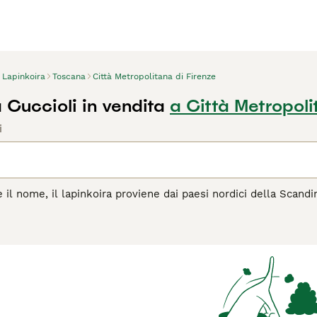
Lapinkoira
Toscana
Città Metropolitana di Firenze
 Cuccioli in vendita
a Città Metropoli
i
il nome, il lapinkoira proviene dai paesi nordici della Scand
el lavoro, ma anche in casa. Si tratta di un cane di tipo spitz
 per essere incredibilmente coraggiosi e leali e sono molto se
agina di consigli sul Lapinkoira
per informazioni su questa raz