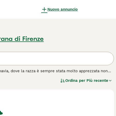
Nuovo annuncio
tana di Firenze
inavia, dove la razza è sempre stata molto apprezzata non
, tradizionalmente utilizzato per radunare le mandrie di
Ordina per
Più recente
ri sul lavoro.
za di cane.