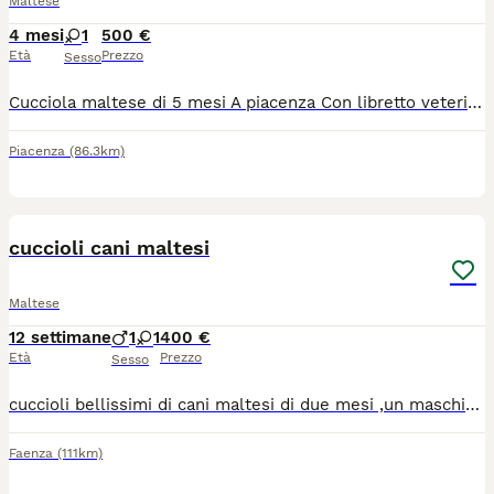
Maltese
4 mesi
1
500 €
Età
Prezzo
Sesso
Cucciola maltese di 5 mesi A piacenza Con libretto veterinario e antipulci,antivermi Con i vaccini
Piacenza
(86.3km)
3
cuccioli cani maltesi
Maltese
12 settimane
1
1
400 €
Età
Prezzo
Sesso
cuccioli bellissimi di cani maltesi di due mesi ,un maschio e una femmina. per altre info contattatemi in privato. prezzo leggermente trattabile.
Faenza
(111km)