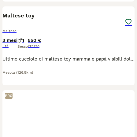
4
Maltese toy
Maltese
3 mesi
1
550 €
Età
Prezzo
Sesso
Ultimo cucciolo di maltese toy mamma e papà visibili dolcissimo abituato alla traversina e svezzato
Mesola
(126.5km)
PRO