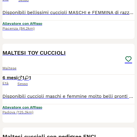
Sesso
Disponibili bellissimi cuccioli MASCHI e FEMMINA di razza Maltese. I nostri cuccioli sono nati presso il nostro allevamento riconosciuto ENCI e FCI in ambiente sano e curato. In allevamento dove potrete anche vedere e conoscere i genitori. Ogni cucciolo viene consegnato dai 3 mesi di età con: ✔️ Pedigree ENCI (fondamentale per certificare la razza, l'allevatore e garantire che non siano consanguinei) ✔️Microchip inserito, quindi già iscritto all'anagrafe canina ✔️Vaccinazioni complete ✔️Sverminazione effettuata ✔️ Libretto sanitario ✔️Abituati a fare i bisogni sulla traversina assorbente ✔️ Mangiano crocchette secche 📍 Vieni a conoscerci 👉 Noi siamo l’Allevamento della Famiglia Contarini e ci troviamo a Solarolo in Emilia Romagna... molto vicino a Imola! 🏡 Visite in allevamento tutti i giorni PREVIO APPUNTAMENTO TELEFONICO! 🚚 CONSEGNE in tutta Italia. 💳 Possibilità di pagamento a rate. Contattaci per maggiori informazioni! 📞 TEL. 3 3 8 6 3 0 3 1 0 8 (Se il numero non è visibile, clicca in alto a destra su “Mostra numero”) 🌐 SITO www.canimaltesi.it 📸 INSTAGRAM: @allevamentofamigliacontarini
Allevatore con Affisso
Piacenza
(84.2km)
4
MALTESI TOY CUCCIOLI
Maltese
6 mesi
1
1
Età
Sesso
Disponibili cuccioli maschi e femmine molto belli pronti alla consegna alla nuova famiglia. I cuccioli che noi proponiamo sono tutti nati rigorosamente presso il nostro allevamento riconosciuto ENCI e FCI di cui sono visibili i genitori. I cani vengono consegnati dopo i 3 mesi di età con: ✔️ Pedigree ENCI e documentazione sanitaria completa ✔️Microchip inserito, quindi già iscritto all'anagrafe canina ✔️ Ciclo di vaccinazioni completo ✔️ Sverminazione ✔️ Libretto sanitario ✔️ Abituati a fare i bisogni sulla traversina assorbente ✔️Mangiano crocchette secche 📍 Vieni a conoscerci: Allevamento della Famiglia Contarini Solarolo (RA) – Emilia Romagna 📞 Contattaci per maggiori informazioni, prezzi e per fissare una visita Visite tutti i giorni previo appuntamento 📱3386303108 (Se il numero non è visibile, clicca in alto a destra su “Mostra numero”) 📍 Vieni a conoscerci: 👉Allevamento della famiglia Contarini – Solarolo, Emilia Romagna 🌐www.canimaltesi.it INSTAGRAM: @allevamentofamigliacontarini
Allevatore con Affisso
Padova
(125.3km)
6
Maltesi cuccioli con pedigree ENCI