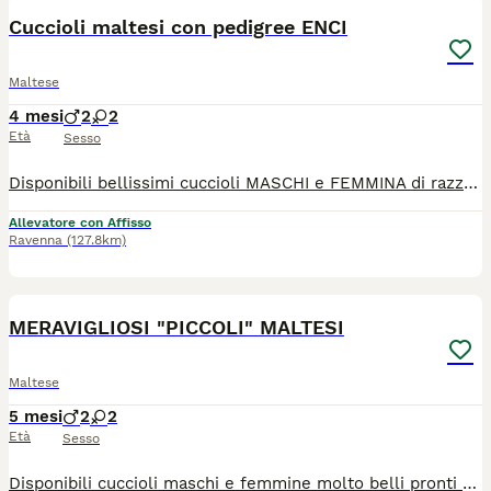
Cuccioli maltesi con pedigree ENCI
Maltese
4 mesi
2
2
Età
Sesso
Disponibili bellissimi cuccioli MASCHI e FEMMINA di razza Maltese. I nostri cuccioli sono nati presso il nostro allevamento riconosciuto ENCI e FCI in ambiente sano e curato. In allevamento dove potrete anche vedere e conoscere i genitori. Ogni cucciolo viene consegnato dai 3 mesi di età con: ✔️ Pedigree ENCI (fondamentale per certificare la razza, l'allevatore e garantire che non siano consanguinei) ✔️Microchip inserito, quindi già iscritto all'anagrafe canina ✔️Vaccinazioni complete ✔️Sverminazione effettuata ✔️ Libretto sanitario ✔️Abituati a fare i bisogni sulla traversina assorbente ✔️ Mangiano crocchette secche 📍 Vieni a conoscerci 👉 Noi siamo l’Allevamento della Famiglia Contarini e ci troviamo a Solarolo in Emilia Romagna... molto vicino a Imola! 🏡 Visite in allevamento tutti i giorni PREVIO APPUNTAMENTO TELEFONICO! 🚚 CONSEGNE in tutta Italia. 💳 Possibilità di pagamento in comode RATE. Contattaci per maggiori informazioni! 📞 TEL. 3 3 8 6 3 0 3 1 0 8 (Se il numero non è visibile, clicca in alto a destra su “Mostra numero”) 🌐 SITO www.canimaltesi.it 📸 INSTAGRAM: @allevamentofamigliacontarini
Allevatore con Affisso
Ravenna
(127.8km)
7
MERAVIGLIOSI "PICCOLI" MALTESI
Maltese
5 mesi
2
2
Età
Sesso
Disponibili cuccioli maschi e femmine molto belli pronti alla consegna alla nuova famiglia. I cuccioli che noi proponiamo sono tutti nati rigorosamente presso il nostro allevamento riconosciuto ENCI e FCI di cui sono visibili i genitori. I cani vengono consegnati dopo i 3 mesi di età con: ✔️ Pedigree ENCI e documentazione sanitaria completa ✔️Microchip inserito, quindi già iscritto all'anagrafe canina ✔️ Ciclo di vaccinazioni completo ✔️ Sverminazione ✔️ Libretto sanitario ✔️ Abituati a fare i bisogni sulla traversina assorbente ✔️Mangiano crocchette secche 📍 Vieni a conoscerci 👉 Noi siamo l’Allevamento della Famiglia Contarini e ci troviamo a Solarolo in Emilia Romagna... molto vicino a Imola! 🏡 Visite in allevamento tutti i giorni PREVIO APPUNTAMENTO TELEFONICO! 🚚 CONSEGNE in tutta Italia. 💳 Possibilità di pagamento a rate. Contattaci per maggiori informazioni! 📞 TEL. 3 3 8 6 3 0 3 1 0 8 (Se il numero non è visibile, clicca in alto a destra su “Mostra numero”) 🌐 SITO www.canimaltesi.it 📸 INSTAGRAM: @allevamentofamigliacontarini