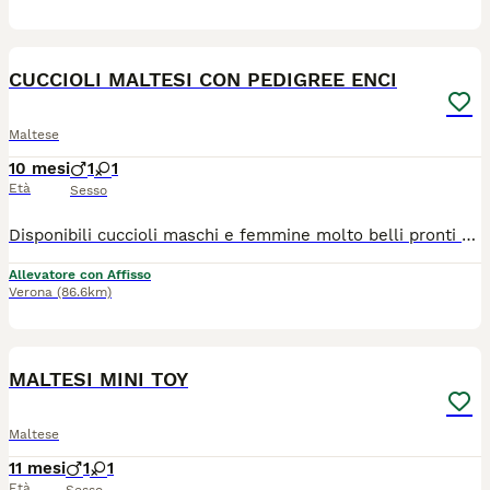
4
CUCCIOLI MALTESI CON PEDIGREE ENCI
Maltese
10 mesi
1
1
Età
Sesso
Disponibili cuccioli maschi e femmine molto belli pronti alla consegna alla nuova famiglia. I cuccioli che noi proponiamo sono tutti nati rigorosamente presso il nostro allevamento riconosciuto ENCI e FCI di cui sono visibili i genitori. I cani vengono consegnati dopo i 3 mesi di età con: ✔️ Pedigree ENCI e documentazione sanitaria completa ✔️Microchip inserito, quindi già iscritto all'anagrafe canina ✔️ Ciclo di vaccinazioni completo ✔️ Sverminazione ✔️ Libretto sanitario ✔️ Abituati a fare i bisogni sulla traversina assorbente ✔️Mangiano crocchette secche Peso adulti: 2,7-3,5kg 📍 Vieni a conoscerci: 👉Allevamento della famiglia Contarini – Solarolo, Emilia Romagna 📞 Contattaci ora per maggiori info e prezzi, visite tutti i giorni previo appuntamento:3386303108 (se non vedete il numero potete trovarlo in alto a destra cliccando il bottone verde "mostra numero") 🌐www.canimaltesi.it INSTAGRAM: @allevamentofamigliacontarini
Allevatore con Affisso
Verona
(86.6km)
3
MALTESI MINI TOY
Maltese
11 mesi
1
1
Età