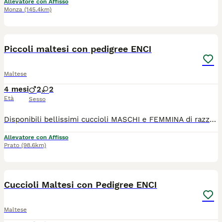
Allevatore con Affisso
Monza
(145.4km)
4
Piccoli maltesi con pedigree ENCI
Maltese
4 mesi
2
2
Età
Sesso
Disponibili bellissimi cuccioli MASCHI e FEMMINA di razza Maltese. I nostri cuccioli sono nati presso il nostro allevamento riconosciuto ENCI e FCI in ambiente sano e curato. In allevamento dove potrete anche vedere e conoscere i genitori. Ogni cucciolo viene consegnato dai 3 mesi di età con: ✔️ Pedigree ENCI (fondamentale per certificare la razza, l'allevatore e garantire che non siano consanguinei) ✔️Microchip inserito, quindi già iscritto all'anagrafe canina ✔️Vaccinazioni complete ✔️Sverminazione effettuata ✔️ Libretto sanitario ✔️Abituati a fare i bisogni sulla traversina assorbente ✔️ Mangiano crocchette secche 📍 Vieni a conoscerci 👉 Noi siamo l’Allevamento della Famiglia Contarini e ci troviamo a Solarolo in Emilia Romagna... molto vicino a Imola! 🏡 Visite in allevamento tutti i giorni PREVIO APPUNTAMENTO TELEFONICO! 🚚 CONSEGNE in tutta Italia. 💳 Possibilità di pagamento a rate. Contattaci per maggiori informazioni! 📞 TEL. 3 3 8 6 3 0 3 1 0 8 (Se il numero non è visibile, clicca in alto a destra su “Mostra numero”) 🌐 SITO www.canimaltesi.it 📸 INSTAGRAM: @allevamentofamigliacontarini
Allevatore con Affisso
Prato
(98.6km)
4
Cuccioli Maltesi con Pedigree ENCI
Maltese