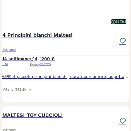
14
2
4 Principini bianchi Maltesi
Maltese
14 settimane
4
1200 €
Età
Prezzo
Sesso
🐶💙 4 piccoli principini bianchi, curati con amore, aspettano una nuova famiglia con cui iniziare una splendida avventura ❤️🐾 I cuccioli sono nati il 28/04/2026, cresciuti in ambiente familiare con amore, attenzioni e tanta cura quotidiana. Hanno un carattere dolce, affettuoso e socievole, amano le coccole e la compagnia, rendendosi perfetti compagni di vita per famiglie, coppie o persone che cercano un piccolo amico speciale. ✨ Mantello dal pelo lungo, setoso e bianco candido, tipico del Maltese 🤍🐶 📍 Siamo a Milano (Piazza Firenze) Genitori ENCI: 🐾 Madre: Phoebe Moonlight in Heaven (IZZY) — ENCI — 2,3 kg 🐾 Padre: Diamond Junior Love — ENCI — 1,8 kg Verranno consegnati con: • Pedigree Ufficiale ENCI • Microchip e relative registrazioni • Sverminazioni e vaccinazioni complete per l'età Taglia piccola, elegante e compatta, tipica della razza Maltese.
Milano
(142.8km)
5
MALTESI TOY CUCCIOLI
Maltese