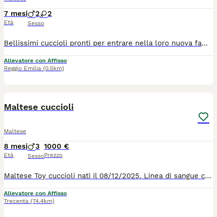
7 mesi
2
2
Età
Sesso
Bellissimi cuccioli pronti per entrare nella loro nuova famiglia 💕 I nostri cuccioli nascono esclusivamente presso il nostro allevamento riconosciuto ENCI e FCI, con possibilità di vedere entrambi i genitori. 👉 Vengono consegnati dopo i 3 mesi di età, completi di: ✔️ Pedigree ENCI ✔️ Documentazione sanitaria completa ✔️ Microchip e iscrizione all’Anagrafe Canina ✔️ Ciclo vaccinale completo ✔️ Sverminazione ✔️ Libretto sanitario ✔️ Abituati all’uso della traversina assorbente ✔️ Svezzati e alimentati con crocchette secche di qualità 📍 Vieni a conoscerci: Allevamento della Famiglia Contarini Solarolo – Emilia Romagna 📞 Contattaci per maggiori informazioni, prezzi e per fissare una visita Visite tutti i giorni previo appuntamento 🌐 www.canimaltesi.it 📸 Instagram: @allevamentofamigliacontarini
Allevatore con Affisso
Reggio Emilia
(0.5km)
5
Maltese cuccioli
Maltese
8 mesi
3
1000 €
Età
Prezzo
Sesso
Maltese Toy cuccioli nati il 08/12/2025. Linea di sangue coreano I nostri cuccioli vengono consegnati con : - Vermifugo fatto - Antiparassitari interni ed esterni fatti - due vaccini - Microchip - Libretto sanitario - Certificato di buona salute da parte del veterinario - Abituati a sporcare su la traversina - Ben socializzati - Abc del cucciolo - Cibo per i primi tempi - Prima toilettatura fatta - Certificato del deposito del campione biologico dei genitori - Certificato del grado di lussazione della rotula dei genitori - Albero genealogico dell'allevamento Su richiesta possiamo consegnare i cuccioli in tutta Italia e all'estero.
Allevatore con Affisso
Trecenta
(74.4km)