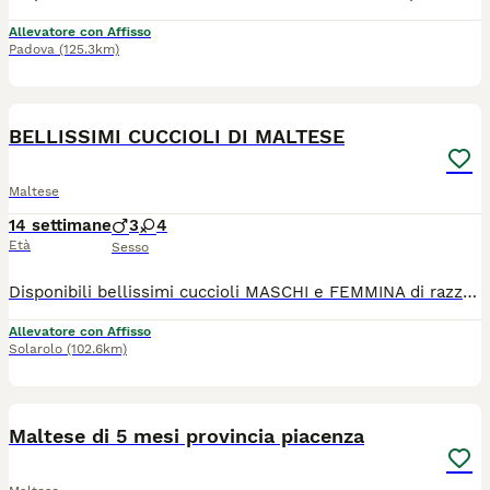
Allevatore con Affisso
Padova
(125.3km)
13
BELLISSIMI CUCCIOLI DI MALTESE
Maltese
14 settimane
3
4
Età
Sesso
Disponibili bellissimi cuccioli MASCHI e FEMMINA di razza Maltese. I nostri cuccioli sono nati presso il nostro allevamento riconosciuto ENCI e FCI in ambiente sano e curato. In allevamento dove potrete anche vedere e conoscere i genitori. Ogni cucciolo viene consegnato dai 3 mesi di età con: ✔️ Pedigree ENCI (fondamentale per certificare la razza, l'allevatore e garantire che non siano consanguinei) ✔️Microchip inserito, quindi già iscritto all'anagrafe canina ✔️Vaccinazioni complete ✔️Sverminazione effettuata ✔️ Libretto sanitario ✔️Abituati a fare i bisogni sulla traversina assorbente ✔️ Mangiano crocchette secche 📍 Vieni a conoscerci 👉 Noi siamo l’Allevamento della Famiglia Contarini e ci troviamo a Solarolo in Emilia Romagna... molto vicino a Imola! 🏡 Visite in allevamento tutti i giorni PREVIO APPUNTAMENTO TELEFONICO! 🚚 CONSEGNE in tutta Italia. 💳 Possibilità di pagamento in piccole COMODE RATE. Contattaci per maggiori informazioni! 📞 TEL. 3 3 8 6 3 0 3 1 0 8 (Se il numero non è visibile, clicca in alto a destra su “Mostra numero”) 🌐 SITO www.canimaltesi.it 📸 INSTAGRAM: @allevamentofamigliacontarini
Allevatore con Affisso
Solarolo
(102.6km)
4
Maltese di 5 mesi provincia piacenza