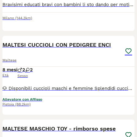
Bravisimi educati bravi con bambini li sto dando per motivi lavorativi femmina ha 2 ani maschio fa a dicembre 3 ani
Milano
(144.3km)
3
MALTESI CUCCIOLI CON PEDIGREE ENCI
Maltese
8 mesi
2
2
Età
Sesso
🐶 Disponibili cuccioli maschi e femmine Splendidi cuccioli pronti per essere accolti nella loro nuova famiglia 💕 Tutti i cuccioli nascono esclusivamente presso il nostro allevamento riconosciuto ENCI e FCI, con possibilità di vedere entrambi i genitori. 👉 Affidamento dopo i 3 mesi di età, completi di: ✔️ Pedigree ENCI e documentazione sanitaria completa ✔️ Microchip con iscrizione all’Anagrafe Canina ✔️ Ciclo vaccinale completo ✔️ Sverminazione ✔️ Libretto sanitario ✔️ Abituati all’uso della traversina assorbente ✔️ Alimentazione a base di crocchette secche 📏 Peso da adulti: circa 2,6 – 3,5 kg 📍 Vieni a conoscerci: Allevamento della Famiglia Contarini Solarolo – Emilia Romagna 📞 Contattaci per informazioni, prezzi e per fissare una visita Visite tutti i giorni previo appuntamento 📱3386303108 (Se il numero non è visibile, clicca in alto a destra su “Mostra numero”) 🌐 www.canimaltesi.it 📸 Instagram: @allevamentofamigliacontarini
Allevatore con Affisso
Pistoia
(88.2km)
4
MALTESE MASCHIO TOY - rimborso spese