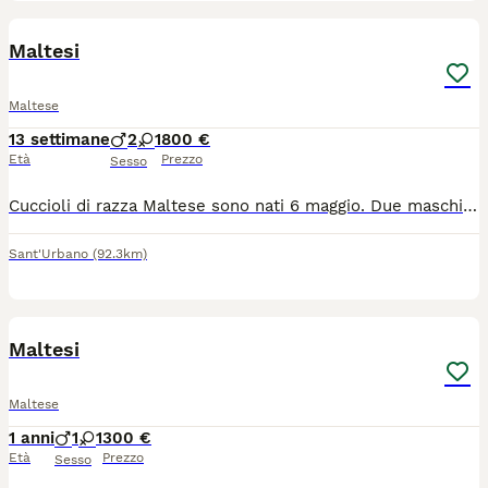
14
3
Maltesi
Maltese
13 settimane
2
1
800 €
Età
Prezzo
Sesso
Cuccioli di razza Maltese sono nati 6 maggio. Due maschi e una femmina. Saranno disponibili 1 agosto con la vaccinazione completa. Contattatemi per altra informazione e foto dei cuccioli e genitori. Invito volentieri a casa nostra per vederli meglio. Solo chi è interessato davvero.
Sant'Urbano
(92.3km)
7
Maltesi
Maltese
1 anni
1
1
300 €
Età
Prezzo
Sesso