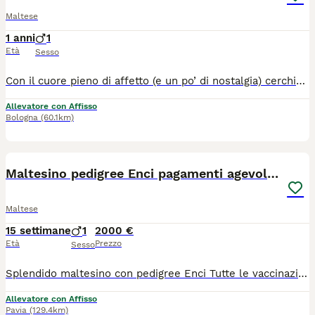
Maltese
1 anni
1
Età
Sesso
Con il cuore pieno di affetto (e un po’ di nostalgia) cerchiamo per il nostro dolcissimo Maltese una famiglia speciale che lo ami davvero. 💖 Inizialmente pensato come futuro papà dei nostri cuccioli, la vita ha deciso per noi un’altra strada… e ora il nostro piccolo merita di trovare una casa tutta sua, piena di carezze, coccole e sorrisi. ✨ Chi è lui: Razza: Maltese Età: 11 mesi Carattere: un tesoro di cane, dolce, socievole e affettuoso. Ama il contatto umano e sa donare amore in ogni sguardo. È il compagno perfetto per chi vuole un amico fedele e tenero. Salute: ottima! Vaccinazioni complete, microchip, sverminazioni, libretto sanitario e pedigree ENCI. 📍 Dove si trova: Solarolo (RA), vicino a Imola 📞 Contatti:3386303108 💰 È richiesto un rimborso spese Il nostro sogno più grande è che trovi qualcuno che lo ami come noi lo amiamo, una famiglia che sappia riempire la sua vita di carezze, giochi e calore. 🐾❤️
Allevatore con Affisso
Bologna
(60.1km)
7
1
Maltesino pedigree Enci pagamenti agevolati
Maltese
15 settimane
1
2000 €
Età
Prezzo
Sesso
Splendido maltesino con pedigree Enci Tutte le vaccinazioni abitudine al grooming ed alla traversina Carattere stupendo Per info 3385875020
Allevatore con Affisso
Pavia
(129.4km)