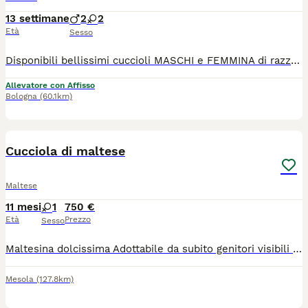
13 settimane
2
2
Età
Sesso
Disponibili bellissimi cuccioli MASCHI e FEMMINA di razza Maltese. I nostri cuccioli sono nati presso il nostro allevamento riconosciuto ENCI e FCI in ambiente sano e curato. In allevamento dove potrete anche vedere e conoscere i genitori. Ogni cucciolo viene consegnato dai 3 mesi di età con: ✔️ Pedigree ENCI (fondamentale per certificare la razza, l'allevatore e garantire che non siano consanguinei) ✔️Microchip inserito, quindi già iscritto all'anagrafe canina ✔️Vaccinazioni complete ✔️Sverminazione effettuata ✔️ Libretto sanitario ✔️Abituati a fare i bisogni sulla traversina assorbente ✔️ Mangiano crocchette secche 📍 Vieni a conoscerci 👉 Noi siamo l’Allevamento della Famiglia Contarini e ci troviamo a Solarolo in Emilia Romagna... molto vicino a Imola! Distanze indicative: 40 minuti da Bologna 1 ora e 40 minuti da Firenze 1 ora e 40 minuti da Ancona 2 ore da Verona 2 ore e 50 minuti da Milano Per trovarci facilmente puoi cercare su Google Maps: "Allevamento famiglia Contarini" 🏡 Visite in allevamento tutti i giorni PREVIO APPUNTAMENTO TELEFONICO! 🚚 CONSEGNE in tutta Italia. 💳 Possibilità di pagamento in piccole COMODE RATE. Contattaci per maggiori informazioni! 📞 TEL. 3 3 8 6 3 0 3 1 0 8 (Se il numero non è visibile, clicca in alto a destra su “Mostra numero”) 🌐 SITO www.canimaltesi.it 📸 INSTAGRAM: @allevamentofamigliacontarini
Allevatore con Affisso
Bologna
(60.1km)
2
Cucciola di maltese
Maltese
11 mesi
1
750 €
Età
Prezzo
Sesso
Maltesina dolcissima Adottabile da subito genitori visibili già svezzata e abituata alla traversina..
Mesola
(127.8km)