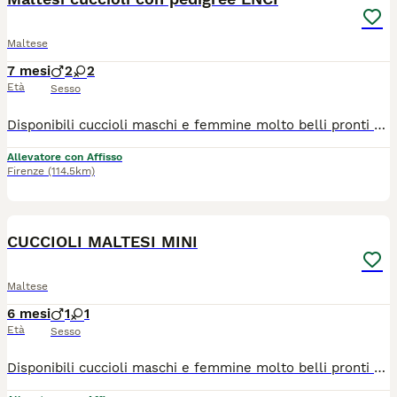
Maltese
7 mesi
2
2
Età
Sesso
Disponibili cuccioli maschi e femmine molto belli pronti alla consegna alla nuova famiglia. I cuccioli che noi proponiamo sono tutti nati rigorosamente presso il nostro allevamento riconosciuto ENCI e FCI di cui sono visibili i genitori. I cani vengono consegnati dopo i 3 mesi di età con: ✔️ Pedigree ENCI e documentazione sanitaria completa ✔️Microchip inserito, quindi già iscritto all'anagrafe canina ✔️ Ciclo di vaccinazioni completo ✔️ Sverminazione ✔️ Libretto sanitario ✔️ Abituati a fare i bisogni sulla traversina assorbente ✔️Mangiano crocchette secche 📍 Vieni a conoscerci: Allevamento della Famiglia Contarini Solarolo (RA) – Emilia Romagna 📞 Contattaci per maggiori informazioni, prezzi e per fissare una visita Visite tutti i giorni previo appuntamento 📱3386303108 (Se il numero non è visibile, clicca in alto a destra su “Mostra numero”) 🌐www.canimaltesi.it ➡️ INSTAGRAM: @allevamentofamigliacontarini
Allevatore con Affisso
Firenze
(114.5km)
5
CUCCIOLI MALTESI MINI
Maltese
6 mesi
1
1
Età
Sesso
Disponibili cuccioli maschi e femmine molto belli pronti alla consegna alla nuova famiglia. I cuccioli che noi proponiamo sono tutti nati rigorosamente presso il nostro allevamento riconosciuto ENCI e FCI di cui sono visibili i genitori. I cani vengono consegnati dopo i 3 mesi di età con: ✔️ Pedigree ENCI e documentazione sanitaria completa ✔️Microchip inserito, quindi già iscritto all'anagrafe canina ✔️ Ciclo di vaccinazioni completo ✔️ Sverminazione ✔️ Libretto sanitario ✔️ Abituati a fare i bisogni sulla traversina assorbente ✔️Mangiano crocchette secche 📍 Vieni a conoscerci: Allevamento della Famiglia Contarini Solarolo (RA) – Emilia Romagna 📞 Contattaci per maggiori informazioni, prezzi e per fissare una visita Visite tutti i giorni previo appuntamento 📱3386303108 (Se il numero non è visibile, clicca in alto a destra su “Mostra numero”) 🌐 www.canimaltesi.it 📸 Instagram: @allevamentofamigliacontarini