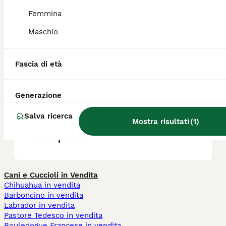
Femmina
Quali sono i difetti del
Maschio
Maltipoo?
Fascia di età
Quanto pelo perde il
Maltipoo?
Generazione
Salva ricerca
Mostra risultati
(
1
)
Che carattere ha il cane
Maltipoo?
Cani e Cuccioli in Vendita
Chihuahua in vendita
Barboncino in vendita
Labrador in vendita
Pastore Tedesco in vendita
Bouledogue Francese in vendita