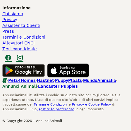
Informazione
Chi siamo
Privacy
Assistenza Clienti
Press
Termini e Condizioni
Allevatori ENCI
Test cane ideale
Pets4Homes
Hastnet
PuppyPlaats
MundoAnimalia
Annunci Animali
Lancaster Puppies
AnnunciAnimali.it utilizza i cookie su questo sito per migliorare la tua
esperienza utente. L'uso di questo sito Web e di altri servizi implica
l'accettazione dei
Termini e Condizioni
e
Privacy e Cookie Policy
di
AnnunciAnimali. Puoi
gestire le preferenze
in ogni momento.
© Copyright
2026
-
AnnunciAnimali