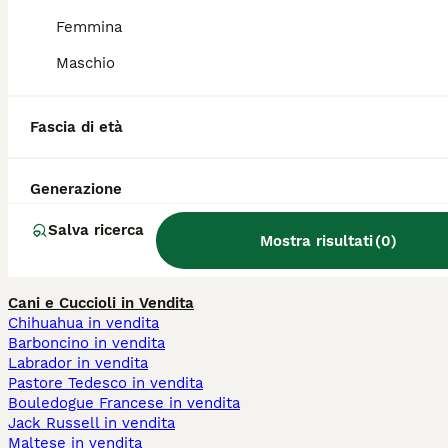
Quanto costa un cucciolo di
Femmina
Papillon?
Maschio
Qual è il carattere del cane
Fascia di età
Papillon?
Generazione
Quanto vive un Papillon?
Salva ricerca
Mostra risultati
(
0
)
Cani e Cuccioli in Vendita
Chihuahua in vendita
Barboncino in vendita
Labrador in vendita
Pastore Tedesco in vendita
Bouledogue Francese in vendita
Jack Russell in vendita
Maltese in vendita