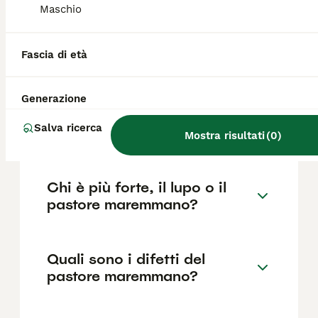
Maremmano di razza pura in Italia è di circa
Maschio
700€ ,anche se i prezzi possono variare in
base a fattori come il pedigree, la
reputazione dell'allevatore e la posizione.
Fascia di età
Che differenza c'è tra il
Generazione
pastore maremmano e il
Salva ricerca
pastore abruzzese?
Mostra risultati
(
0
)
Chi è più forte, il lupo o il
pastore maremmano?
Quali sono i difetti del
pastore maremmano?