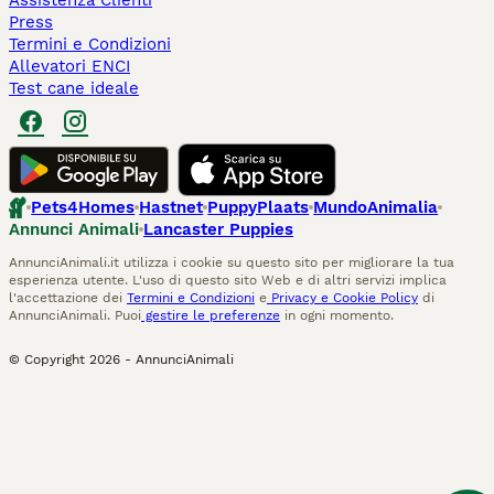
Assistenza Clienti
Press
Termini e Condizioni
Allevatori ENCI
Test cane ideale
Pets4Homes
Hastnet
PuppyPlaats
MundoAnimalia
Annunci Animali
Lancaster Puppies
AnnunciAnimali.it utilizza i cookie su questo sito per migliorare la tua
esperienza utente. L'uso di questo sito Web e di altri servizi implica
l'accettazione dei
Termini e Condizioni
e
Privacy e Cookie Policy
di
AnnunciAnimali. Puoi
gestire le preferenze
in ogni momento.
© Copyright
2026
-
AnnunciAnimali