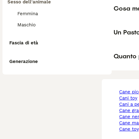
Sesso dell'animale
Cosa man
Femmina
Maschio
Un Past
Fascia di età
Quanto p
Generazione
cane pi
cani toy
cani a p
cane gr
cane ne
cane ma
cane to