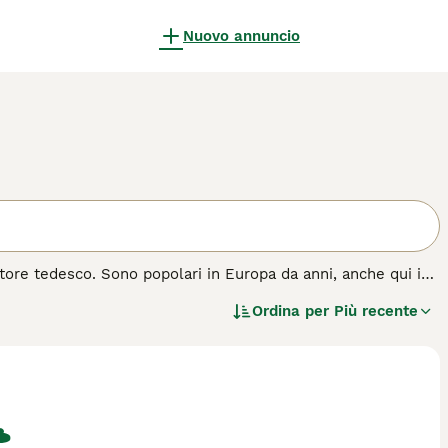
Nuovo annuncio
store tedesco. Sono popolari in Europa da anni, anche qui in
ti per essere equilibrati ed estremamente amichevoli con i
Ordina per
Più recente
molto tempo all'aria aperta con il loro compagno canino.
ta razza di cane.