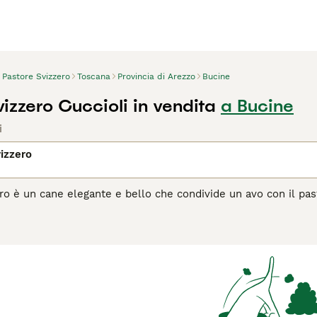
Pastore Svizzero
Toscana
Provincia di Arezzo
Bucine
izzero Cuccioli in vendita
a Bucine
i
izzero
ero è un cane elegante e bello che condivide un avo con il pa
ani affascinanti, spesso chiamati Berger Blanc Suisse, sono no
timi animali domestici per le persone che amano trascorrere 
agina di consigli sul Pastore Svizzero
per informazioni su ques