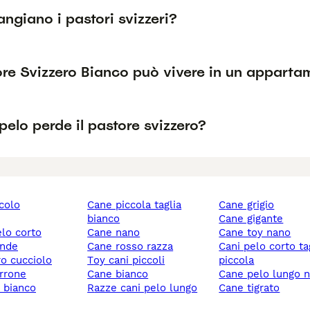
giano i pastori svizzeri?
ore Svizzero Bianco può vivere in un apparta
elo perde il pastore svizzero?
ccolo
cane piccola taglia
cane grigio
bianco
cane gigante
elo corto
cane nano
cane toy nano
ande
cane rosso razza
cani pelo corto taglia
ro cucciolo
toy cani piccoli
piccola
rrone
cane bianco
cane pelo lungo 
y bianco
razze cani pelo lungo
cane tigrato