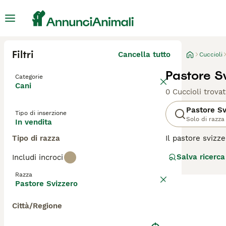
Filtri
Cancella tutto
Cuccioli
Pastore Sv
Categorie
Cani
0 Cuccioli trovat
Pastore Sv
Tipo di inserzione
Solo di razza
In vendita
Tipo di razza
Il pastore svizz
Italia. Questi c
Salva ricerca
Includi incroci
bambini. Sono ot
Razza
Leggi la
nostra p
Pastore Svizzero
Città/Regione