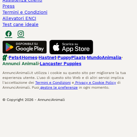
Assistenza Clienti
Press
Termini e Condizioni
Allevatori ENCI
Test cane ideale
Pets4Homes
Hastnet
PuppyPlaats
MundoAnimalia
Annunci Animali
Lancaster Puppies
AnnunciAnimali.it utilizza i cookie su questo sito per migliorare la tua
esperienza utente. L'uso di questo sito Web e di altri servizi implica
l'accettazione dei
Termini e Condizioni
e
Privacy e Cookie Policy
di
AnnunciAnimali. Puoi
gestire le preferenze
in ogni momento.
© Copyright
2026
-
AnnunciAnimali