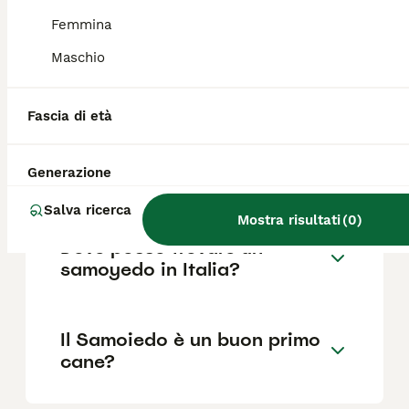
Femmina
Maschio
Che carattere hanno i
Samoiedo?
Fascia di età
Quanto dura la vita di un
Generazione
Samoiedo?
Salva ricerca
Mostra risultati
(
0
)
Dove posso trovare un
samoyedo in Italia?
Il Samoiedo è un buon primo
cane?