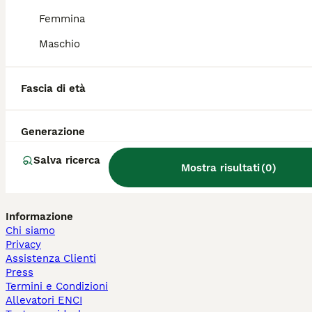
Bengala in vendita
Scottish in vendita
Femmina
Persiano in vendita
Maschio
Siberiano in vendita
Altre Pagine Popolari
Fascia di età
Cani in Vendita a Milano
Cani in Vendita a Roma
Cani in Vendita a Bologna
Generazione
Forum Sui Cani
Forum Sui Gatti
Salva ricerca
Quiz: Quale Razza di Cane Scegliere
Mostra risultati
(
0
)
Quiz: Quale Razza di Gatto Scegliere
Informazione
Chi siamo
Privacy
Assistenza Clienti
Press
Termini e Condizioni
Allevatori ENCI