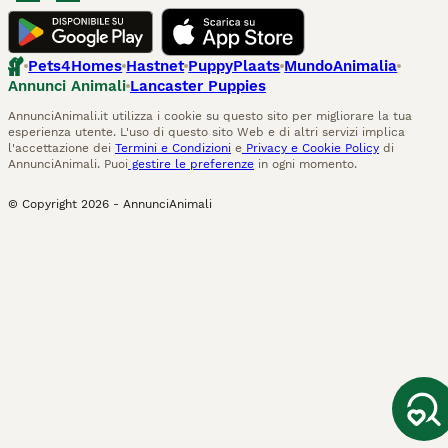
Pets4Homes
Hastnet
PuppyPlaats
MundoAnimalia
Annunci Animali
Lancaster Puppies
AnnunciAnimali.it utilizza i cookie su questo sito per migliorare la tua
esperienza utente. L'uso di questo sito Web e di altri servizi implica
l'accettazione dei
Termini e Condizioni
e
Privacy e Cookie Policy
di
AnnunciAnimali. Puoi
gestire le preferenze
in ogni momento.
© Copyright
2026
-
AnnunciAnimali