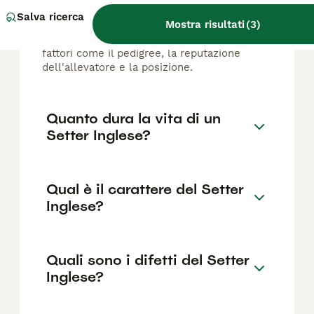
Il costo medio di un cucciolo di Setter
Salva ricerca
Mostra risultati
(
3
)
Inglese di razza pura in Italia è di circa 163€
,anche se i prezzi possono variare in base a
fattori come il pedigree, la reputazione
dell'allevatore e la posizione.
Quanto dura la vita di un
Setter Inglese?
Qual è il carattere del Setter
Inglese?
Quali sono i difetti del Setter
Inglese?