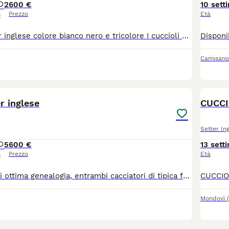
2
600 €
10 sett
Prezzo
Età
o
Cuccioli di setter inglese colore bianco nero e tricolore I cuccioli saranno ceduti iscritti al libro genealogico con tre sverminaziini, microchippati e con vaccinati con ceppi e L4, con un richiamo da effettuare
Camisano
9
1
r inglese
CUCCI
Setter In
5
600 €
13 sett
Prezzo
Età
o
Padre e madre di ottima genealogia, entrambi cacciatori di tipica fauna alpina e beccacce. Cuccioli nati il 2 giugno e disponibili 4 maschi e due femmine .
Mondovì