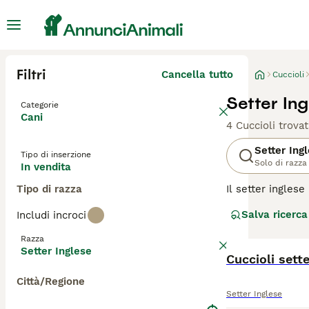
Filtri
Cancella tutto
Cuccioli
Setter Ing
Categorie
Cani
4 Cuccioli trovat
Setter Ing
Tipo di inserzione
Solo di razza
In vendita
Tipo di razza
Il setter ingles
una natura amiche
Salva ricerca
Includi incroci
inglese è conosci
setter inglesi s
Razza
Setter Inglese
Leggi la
Cuccioli sette
nostra p
Città/Regione
Setter Inglese