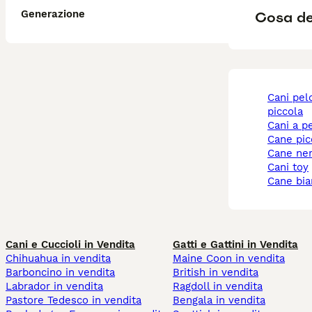
Generazione
Cosa dev
cani pelo corto taglia
piccola
cani a p
cane pi
cane ne
cani toy
cane bi
Cani e Cuccioli in Vendita
Gatti e Gattini in Vendita
Chihuahua in vendita
Maine Coon in vendita
Barboncino in vendita
British in vendita
Labrador in vendita
Ragdoll in vendita
Pastore Tedesco in vendita
Bengala in vendita