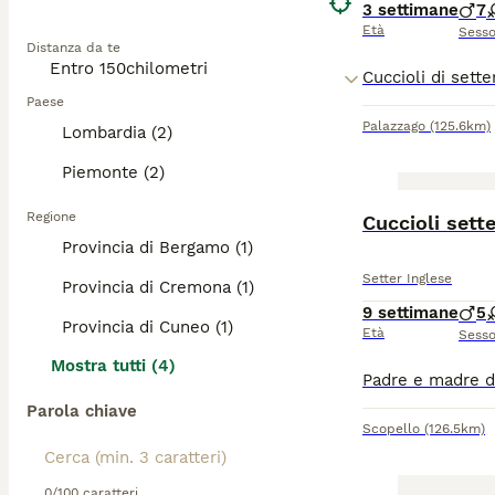
3 settimane
7
Età
Sess
Distanza da te
Paese
Palazzago
(125.6km)
Lombardia (2)
Piemonte (2)
Regione
Cuccioli sette
Provincia di Bergamo (1)
Setter Inglese
Provincia di Cremona (1)
9 settimane
5
Provincia di Cuneo (1)
Età
Sess
Mostra tutti (4)
Parola chiave
Scopello
(126.5km)
0/100 caratteri