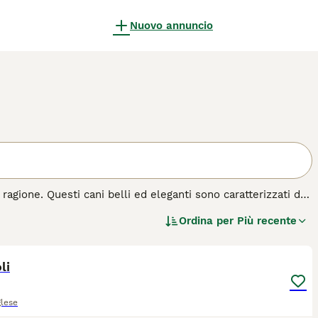
Nuovo annuncio
ragione. Questi cani belli ed eleganti sono caratterizzati da
etari alle prime armi e le persone con famiglie. Il setter
Ordina per
Più recente
e e intelligente che lo distingue dalla folla. In breve, i
3
famiglia.
 razza di cane.
li
glese