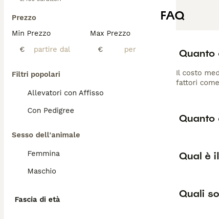
FAQ
Prezzo
Min Prezzo
Max Prezzo
€
€
Quanto c
Il costo med
Filtri popolari
fattori come
Allevatori con Affisso
Con Pedigree
Quanto d
Sesso dell'animale
Femmina
Qual è i
Maschio
Quali so
Fascia di età