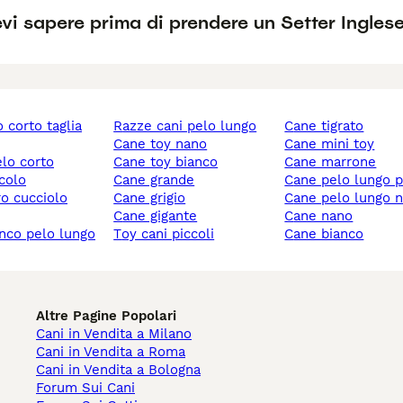
i sapere prima di prendere un Setter Ingles
razze cani pelo lungo
cane tigrato
cane toy nano
cane mini toy
elo corto
cane toy bianco
cane marrone
ccolo
cane grande
cane pelo lungo 
ro cucciolo
cane grigio
cane pelo lungo 
cane gigante
cane nano
anco pelo lungo
toy cani piccoli
cane bianco
Altre Pagine Popolari
Cani in Vendita a Milano
Cani in Vendita a Roma
Cani in Vendita a Bologna
Forum Sui Cani