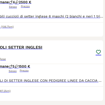
imane
4
2
500 €
Prezzo
Sesso
Disponibili cuccioli di setter inglese 6 maschi (2 bianchi e neri 1 tricolore e 2 bianchi e arancio, 2 femmine bianche e arancio) per info 3460874473
(106.7km)
5
3
OLI SETTER INGLESI
glese
imane
5
1
500 €
Prezzo
Sesso
CUCCIOLI DI SETTER INGLESE CON PEDIGREE LINEE DA CACCIA 🐶🐶🐶🐶🐶 Disponibili cuccioli di Setter Inglese nati a inizio maggio. - 7 maschi - 1 femmina -Cuccioli con pedigree -Genitori entrambi con pedigree e importanti linee da caccia e vari titoli per gare di caccia Possibilità di vedere i cuccioli a Mondovì (CN).
(87.2km)