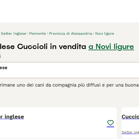
Setter Inglese
Piemonte
Provincia di Alessandria
Novi ligure
lese Cuccioli in vendita
a Novi ligure
i
lese
e rimane uno dei cani da compagnia più diffusi e per una buona 
vole, gentile e tranquilla e sono la scelta ideale per i propri
uto per il suo bell'aspetto ma è la sua natura amichevole, dolc
7
ono facili da addestrare e diventeranno membri preziosi di una 
r inglese
agina di consigli sul Setter Inglese
per informazioni su questa
Cuccio
Setter In