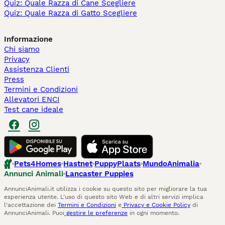
Quiz: Quale Razza di Cane Scegliere
Quiz: Quale Razza di Gatto Scegliere
Informazione
Chi siamo
Privacy
Assistenza Clienti
Press
Termini e Condizioni
Allevatori ENCI
Test cane ideale
Pets4Homes
Hastnet
PuppyPlaats
MundoAnimalia
Annunci Animali
Lancaster Puppies
AnnunciAnimali.it utilizza i cookie su questo sito per migliorare la tua
esperienza utente. L'uso di questo sito Web e di altri servizi implica
l'accettazione dei
Termini e Condizioni
e
Privacy e Cookie Policy
di
AnnunciAnimali. Puoi
gestire le preferenze
in ogni momento.