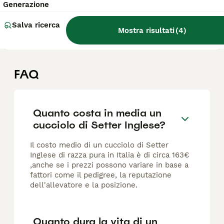
Generazione
CUCCIOLI DI SETTER INGLESE CON PEDIGREE LINEE DA CACCIA 🐶🐶🐶🐶🐶 Disponibili cuccioli di Setter Inglese nati a inizio maggio. - 7 maschi - 1 femmina -Cuccioli con pedigree -Genitori entrambi con pedigree e importanti linee da caccia e vari titoli per gare di caccia Possibilità di vedere i cuccioli a Mondovì (CN).
Salva ricerca
Mondovì
(136.5km)
Mostra risultati
(
4
)
FAQ
Quanto costa in media un
cucciolo di Setter Inglese?
Il costo medio di un cucciolo di Setter
Inglese di razza pura in Italia è di circa 163€
,anche se i prezzi possono variare in base a
fattori come il pedigree, la reputazione
dell'allevatore e la posizione.
Quanto dura la vita di un