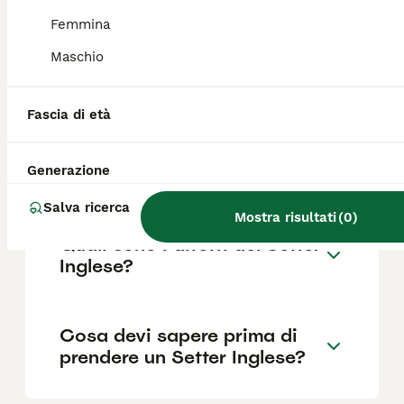
Femmina
Maschio
Quanto dura la vita di un
Setter Inglese?
Fascia di età
Qual è il carattere del Setter
Generazione
Inglese?
Salva ricerca
Mostra risultati
(
0
)
Quali sono i difetti del Setter
Inglese?
Cosa devi sapere prima di
prendere un Setter Inglese?