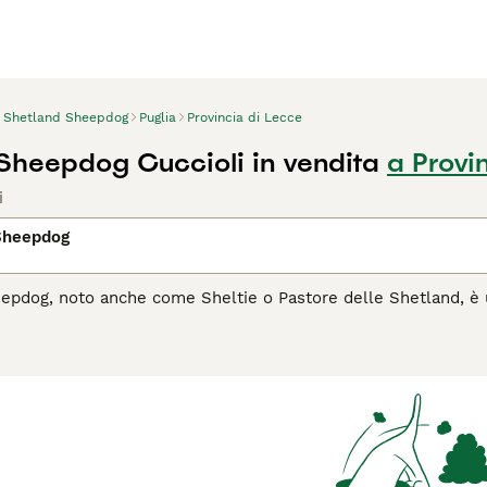
Shetland Sheepdog
Puglia
Provincia di Lecce
Sheepdog Cuccioli in vendita
a Provi
i
Sheepdog
pdog, noto anche come Sheltie o Pastore delle Shetland, è un
istingue per il suo bellissimo manto lungo e folto, disponibile 
mensioni ridotte, lo Sheltie possiede l'energia e l'intelligen
enza. È estremamente leale e affettuoso con la sua famiglia, 
 razza richiede regolare esercizio fisico e stimolazione mentale
Sheltie è un compagno fedele che richiede attenzione e amore.
lo Shetland Sheepdog è il cane giusto per te, leggi la guida al