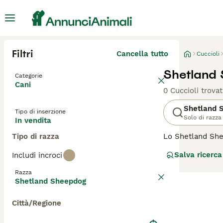
Filtri
Cancella tutto
Cuccioli
Shetland 
Categorie
Cani
0 Cuccioli trovat
Shetland 
Tipo di inserzione
Solo di razza
In vendita
Tipo di razza
Lo Shetland Shee
Questo cane si d
Salva ricerca
Includi incroci
Nonostante le di
agilità e obbedi
Razza
estranei. Questa
Shetland Sheepdog
di famiglia, lo 
Città/Regione
Per scoprire se 