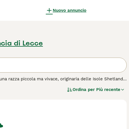
Nuovo annuncio
ncia di Lecce
a razza piccola ma vivace, originaria delle Isole Shetland.
in varie colorazioni, e per le sue orecchie dritte e attente.
Ordina per
Più recente
za di un vero cane da pastore, dimostrandosi eccellente in
mostrando una certa riservatezza nei confronti degli
, oltre a una cura costante del manto. Adatto a tutti i tipi
l'acquisto per questa razza.