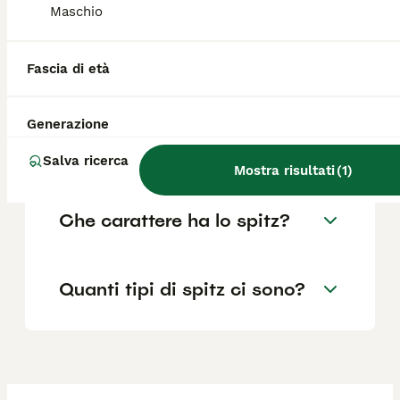
Maschio
Che differenza c'è tra uno
spitz e un Pomerania?
Fascia di età
Generazione
Quanti anni vive un cane
spitz?
Salva ricerca
Mostra risultati
(
1
)
Che carattere ha lo spitz?
Quanti tipi di spitz ci sono?