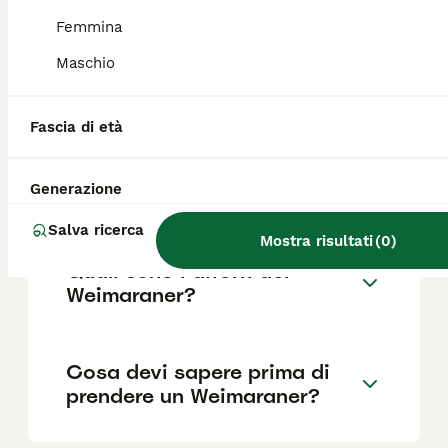
Femmina
Maschio
Quanto dura la vita di un
Weimaraner?
Fascia di età
Qual è il carattere del
Generazione
Weimaraner?
Salva ricerca
Mostra risultati
(
0
)
Quali sono i difetti del
Weimaraner?
Cosa devi sapere prima di
prendere un Weimaraner?