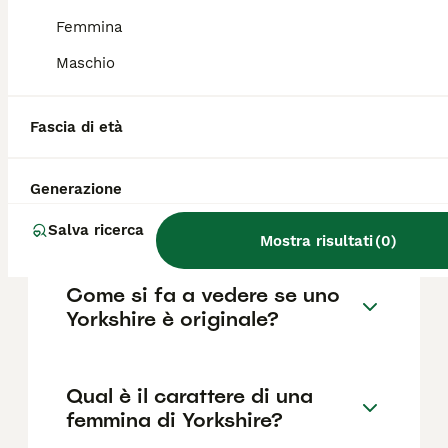
come il pedigree, la reputazione
dell'allevatore e la posizione.
Femmina
Maschio
Quali sono i difetti dello
Yorkshire?
Fascia di età
Generazione
Quanti anni vive uno
Yorkshire?
Salva ricerca
Mostra risultati
(
0
)
Come si fa a vedere se uno
Yorkshire è originale?
Qual è il carattere di una
femmina di Yorkshire?