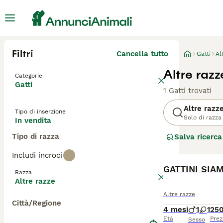
Filtri
Cancella tutto
Gatti
Al
Altre razz
Categorie
Gatti
1 Gatti trovati
Altre razz
Tipo di inserzione
Solo di razza
In vendita
Tipo di razza
Salva ricerca
Includi incroci
GATTINI SIA
Razza
Altre razze
Altre razze
Città/Regione
4 mesi
1
1
25
Età
Prez
Sesso