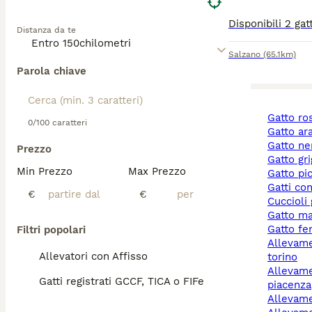
Distanza da te
Salzano
(65.1km)
Parola chiave
gatto r
0/100 caratteri
gatto a
gatto ne
Prezzo
gatto gr
Min Prezzo
Max Prezzo
gatto pi
gatti co
€
€
cuccioli
gatto m
gatto f
Filtri popolari
allevamento gatti
Allevatori con Affisso
torino
allevamento gatti
Gatti registrati GCCF, TICA o FIFe
piacenza
allevam