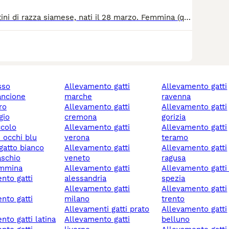
Disponibili 2 gattini di razza siamese, nati il 28 marzo. Femmina (quella più chiara) e 1 maschio. Trattamenti eseguiti: sverminazione, antipulci e primo vaccino. Verranno ceduti con il loro libretto sanitario aggiornato. Sono autonomi sia nell'uso della lettiera che nel mangiare (sia secco che umido). Contattare solo se realmente interessati. Prezzo leggermente trattabile e si riferisce a ogni singolo gattino.
osso
allevamento gatti
allevamento gatti
rancione
marche
ravenna
ro
allevamento gatti
allevamento gatti
igio
cremona
gorizia
ccolo
allevamento gatti
allevamento gatti
n occhi blu
verona
teramo
 gatto bianco
allevamento gatti
allevamento gatti
aschio
veneto
ragusa
emmina
allevamento gatti
allevamento gatti la
alessandria
spezia
allevamento gatti
allevamento gatti
milano
trento
allevamenti gatti prato
allevamento gatti
ento gatti latina
allevamento gatti
belluno