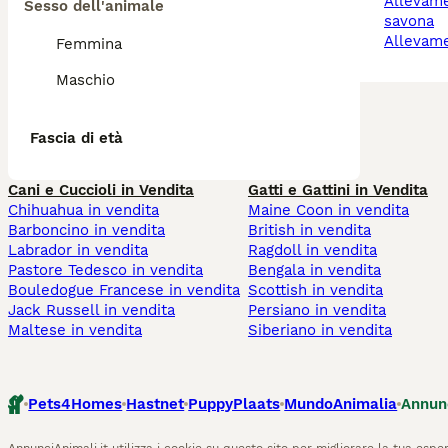
allevamento gatti
Sesso dell'animale
savona
allevam
Femmina
Maschio
Fascia di età
Cani e Cuccioli in Vendita
Gatti e Gattini in Vendita
Chihuahua in vendita
Maine Coon in vendita
Barboncino in vendita
British in vendita
Labrador in vendita
Ragdoll in vendita
Pastore Tedesco in vendita
Bengala in vendita
Bouledogue Francese in vendita
Scottish in vendita
Jack Russell in vendita
Persiano in vendita
Maltese in vendita
Siberiano in vendita
Pets4Homes
Hastnet
PuppyPlaats
MundoAnimalia
Annun