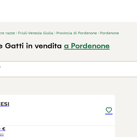
tre razze
Friuli-Venezia Giulia
Provincia di Pordenone
Pordenone
e Gatti in vendita
a Pordenone
e
13
MESI
0 €
zo