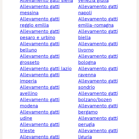
allevamento gatti siena
venezia giulia
allevamento gatti
allevamento gatti
messina
napoli
allevamento gatti
allevamento gatti
reggio emilia
emilia-romagna
allevamento gatti
allevamento gatti
pesaro e urbino
biella
allevamento gatti
allevamento gatti
belluno
livorno
allevamento gatti
allevamento gatti
grosseto
bologna
allevamento gatti lazio
allevamento gatti
allevamento gatti
ravenna
imperia
allevamento gatti
allevamento gatti
sondrio
avellino
allevamento gatti
allevamento gatti
bolzano/bozen
modena
allevamento gatti
allevamento gatti
bergamo
udine
allevamento gatti
allevamento gatti
perugia
trieste
allevamento gatti
allevamento gatti
liguria