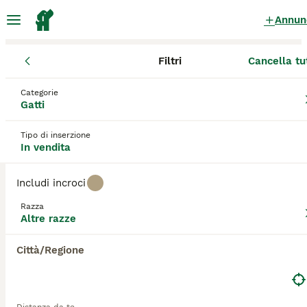
Annun
Filtri
Cancella tu
Gatti
Altre razze
Toscana
Provincia di Pisa
Pisa
Categorie
Altre razze Gatti in vendita
a Pisa
Gatti
3 Gatti trovati
Tipo di inserzione
In vendita
Altre razze
Filtri
Solo di razza
Includi incroci
Salva ricerca
Ordina
Razza
Altre razze
ADVANCED
Città/Regione