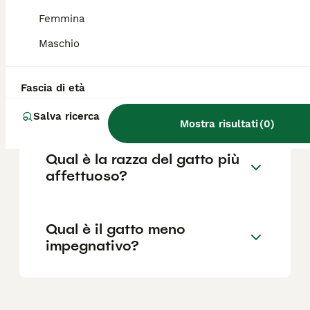
un gatto ben allevato con pedigree ha un
Femmina
prezzo più elevato e spesso richiede liste
d'attesa.
Maschio
Qual è il carattere del gatto
Fascia di età
d'Angora turco?
Salva ricerca
Mostra risultati
(
0
)
Qual è la razza del gatto più
affettuoso?
Qual è il gatto meno
impegnativo?