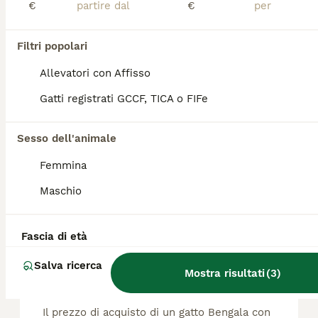
€
€
Cucciole bengala bellissime
Filtri popolari
Bengala
4 mesi
2
700 €
Allevatori con Affisso
Età
Prezzo
Sesso
Gatti registrati GCCF, TICA o FIFe
In cerca di casa senza pedegree. Sono bellissime e tranquillissime oltre che giocherellone. Genitori con pedegree
Sesso dell'animale
Casale Castagnola
(93.2km)
Femmina
Maschio
FAQ
Fascia di età
Quanto costa un gattino
Salva ricerca
Mostra risultati
(
3
)
Bengala?
Il prezzo di acquisto di un gatto Bengala con