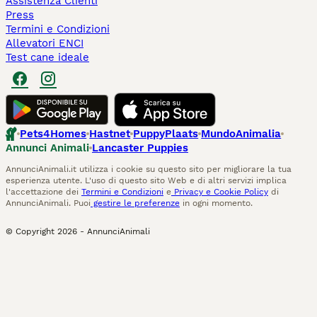
Assistenza Clienti
Press
Termini e Condizioni
Allevatori ENCI
Test cane ideale
Pets4Homes
Hastnet
PuppyPlaats
MundoAnimalia
Annunci Animali
Lancaster Puppies
AnnunciAnimali.it utilizza i cookie su questo sito per migliorare la tua
esperienza utente. L'uso di questo sito Web e di altri servizi implica
l'accettazione dei
Termini e Condizioni
e
Privacy e Cookie Policy
di
AnnunciAnimali. Puoi
gestire le preferenze
in ogni momento.
© Copyright
2026
-
AnnunciAnimali