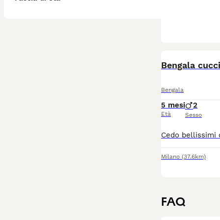
Bengala cucc
Bengala
5 mesi
2
Età
Sesso
Milano
(37.6km)
FAQ