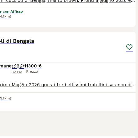
Bellissimi cuccioli di Bengal, manto brown. Pronti a giugno 2026 e luglio 2026 (varie cucciolate). Genitori di nostra proprietà e visibili in sede, testati sulle malattie più comuni della razza e FIV / FELV negativi. I nostri gattini vengono ceduti con: Pedigree, microchip, vaccinazione, sverminazione e libretto sanitario. Prezzi in base alla linea e alla morfologia, per budget diversi, da compagnia e da riproduzione. Possibilità di rateizzazione in attesa della consegna. Ci troviamo a Montiglio Monferrato (AT). Contattateci senza impegno, anche per vederli in sede :) Telefono e WhatsApp 39 3280270491; preferiamo i messaggi scritti alle telefonate dirette. Grazie
e con Affisso
34.1km)
17
li di Bengala
imane
2
1
1300 €
Prezzo
Sesso
Nati il primo Maggio 2026 questi tre bellissimi fratellini saranno disponibili a metà Agosto con tutta la documentazione che ne attesta la pura razza. I genitori sono di mia proprietà e certificati per le malattie genetiche. I cuccioli sono un maschietto Snow Mink, un maschietto Brown Spotted Tabby e una femminuccia Marbled. Disponibili altre immagini e video sulle pagine Instagram e Facebook “Bengal in love” I cuccioli hanno un costo diverso in base alle caratteristiche del manto/strutturali 1300/1500. Saranno addestrati all’uso del guinzaglio per le uscite in passeggiata,l’alimentazione è proteica quindi umido/crocchette, abituati all’uso della lettiera anche automatica, sono gatti molto intelligenti e giocosi. Per info 349/5058147 Giovanna whatsapp
49.1km)