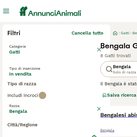
Filtri
Cancella tutto
Gatti
Be
Bengala G
Categorie
Gatti
8 Gatti trovati
Bengala
Tipo di inserzione
Solo di razza
In vendita
Tipo di razza
Il Bengala è stat
medio-grandi che
Salva ricerca
Includi incroci
incrociando il g
personalità estr
Razza
domestico popola
Bengala
Bengalesi abi
Leggi la
nostra p
Città/Regione
Bengala