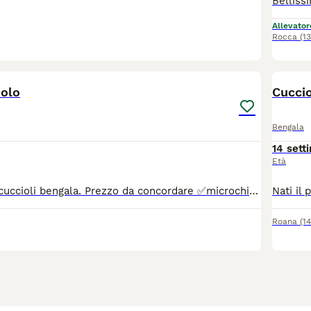
Allevator
Rocca
(1
5
iolo
Cuccio
Bengala
14 sett
Età
Cedo bellissimi cuccioli bengala. Prezzo da concordare ✅microchip ✅vaccinazione ✅libretto sanitario ✅esami salute ✅esami salute intestinale.
Roana
(1