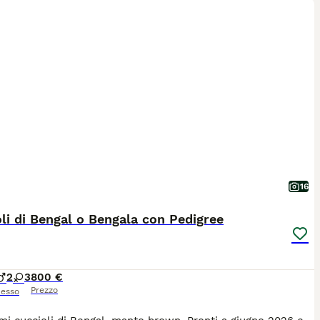
16
li di Bengal o Bengala con Pedigree
2
3
800 €
Prezzo
esso