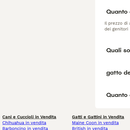
Quanto 
Il prezzo di
dei genitori
Quali so
gatto d
Quanto 
Cani e Cuccioli in Vendita
Gatti e Gattini in Vendita
Chihuahua in vendita
Maine Coon in vendita
Barboncino in vendita
British in vendita