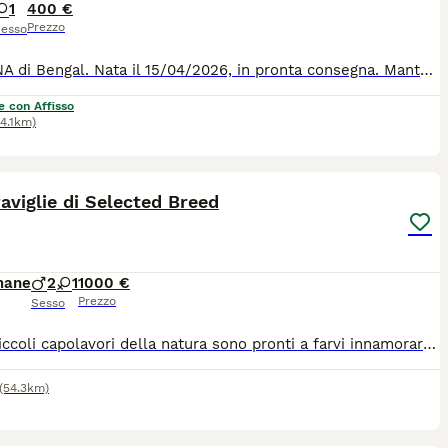
1
400 €
Prezzo
esso
FEMMINA di Bengal. Nata il 15/04/2026, in pronta consegna. Manto: brown. Nome: Spirit. Esemplare CON DIFETTO e deprezzata poiché è rimasta sotto taglia per motivazioni ignote, DA COMPAGNIA, non da riproduzione. Genitori entrambi FIV / FELV negativi, padre testato sulle malattie più comuni della razza. La quota include: microchip, vaccino, sverminazione e libretto sanitario. Chiedere via WhatsApp al 39 3280270491 maggiori info, foto e video. Ci troviamo a Montiglio Monferrato (AT). Possibilità di trasporto, dipende dalla zona
e con Affisso
34.1km)
11
2
aviglie di Selected Breed
mane
2
1
1000 €
Prezzo
Sesso
✨ Tre piccoli capolavori della natura sono pronti a farvi innamorare. ✨ Disponibili due splendidi maschietti e una dolcissima femminuccia di Bengala, allevati con infinito amore e dedizione. I nostri cuccioli crescono completamente liberi in casa, circondati dall'affetto della famiglia e seguiti con cura 24 ore su 24. Fin dai primi giorni imparano a vivere a stretto contatto con le persone, diventando dolcissimi, equilibrati, affettuosi e incredibilmente coccoloni. Vengono allevati con un'alimentazione di altissima qualità per garantire una crescita sana e armoniosa. Il loro manto è semplicemente mozzafiato: una colorazione intensa e luminosa, impreziosita da splendide rosette ben definite che mettono in risalto tutta l'eleganza e la bellezza della razza. Non sono semplici cuccioli, ma piccoli membri della famiglia, pronti a regalare amore, dolcezza e momenti indimenticabili a chi avrà la fortuna di accoglierli nella propria casa. ❤️
(54.3km)