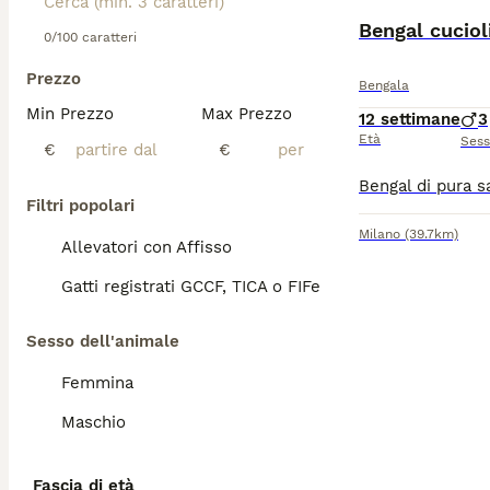
Bengal cuciol
0/100 caratteri
Prezzo
Bengala
Min Prezzo
Max Prezzo
12 settimane
3
Età
Ses
€
€
Filtri popolari
Milano
(39.7km)
Allevatori con Affisso
Gatti registrati GCCF, TICA o FIFe
Sesso dell'animale
Femmina
Maschio
Fascia di età