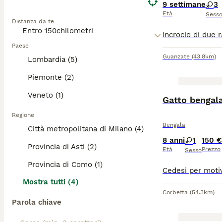
9 settimane
3
Età
Sess
Distanza da te
Paese
Guanzate
(43.8km)
Lombardia (5)
Piemonte (2)
Veneto (1)
Gatto bengal
Regione
Bengala
Città metropolitana di Milano (4)
8 anni
1
150 €
Provincia di Asti (2)
Età
Prezzo
Sesso
Provincia di Como (1)
Mostra tutti (4)
Corbetta
(54.3km)
Parola chiave