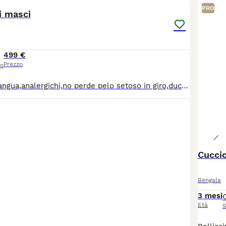
PRO
i masci
499 €
Prezzo
so
Bengal di pura sangua,analergichi,no perde pelo setoso in giro,ducati dolci afetuosi,950 evro con pedgree,499 evro sensa pedgree.info.3805844944 vidio Waizap.Milano..
Cuccio
Bengala
3 mesi
Età
S