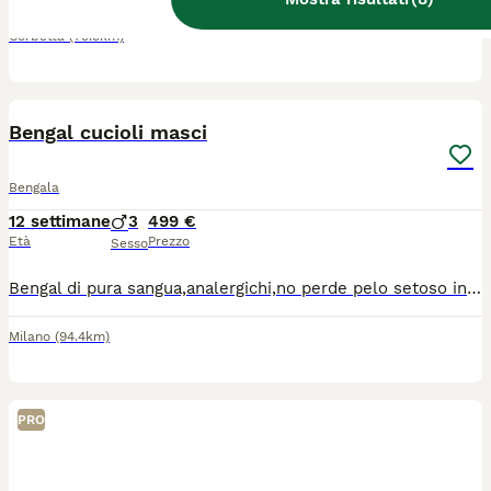
Corbetta
(79.9km)
6
2
Bengal cucioli masci
Bengala
12 settimane
3
499 €
Età
Prezzo
Sesso
Bengal di pura sangua,analergichi,no perde pelo setoso in giro,ducati dolci afetuosi,950 evro con pedgree,499 evro sensa pedgree.info.3805844944 vidio Waizap.Milano..
Milano
(94.4km)
PRO