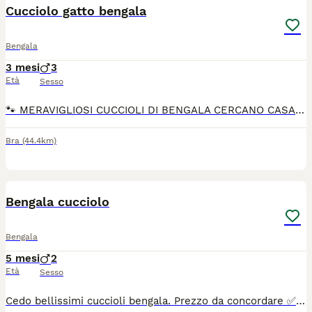
Cucciolo gatto bengala
Bengala
3 mesi
3
Età
Sesso
🐾 MERAVIGLIOSI CUCCIOLI DI BENGALA CERCANO CASA! 🐾 Tre splendidi fratellini, maschietti di razza Bengala nelle rarissime e affascinanti varianti "Snow", sono pronti a rubarvi il cuore. 🐆✨ ​Se state cercando un compagno di vita dinamico, affettuoso, intelligente e con il fascino di un piccolo leopardo domestico, lo avete appena trovato! ​📅 Data di nascita: 15.04.2026 👁️ Tratti particolari: Occhi azzurri magnetici e un mantello chiaro con rosette stupende. ​I piccoli sono cresciuti in ambiente familiare, sono super socievoli, giocherelloni e già abituati alla vita in casa. ➡️ I cuccioli saranno ceduti con: Pedigree ANFI Doppia vaccinazione Sverminati Microchippati Libretto sanitario Contratto di cessione II papà Mufasa è CAMPIONE INTERNAZIONALE 🏆💙 ​📍 Ci troviamo a Bra ​📩 Per info e altre foto/video dei singoli cuccioli, scriveteci un messaggio privato. ​Solo per veri amanti della razza e amanti degli animali. No perditempo.
Bra
(44.4km)
5
Bengala cucciolo
Bengala
5 mesi
2
Età
Sesso
Cedo bellissimi cuccioli bengala. Prezzo da concordare ✅microchip ✅vaccinazione ✅libretto sanitario ✅esami salute ✅esami salute intestinale.