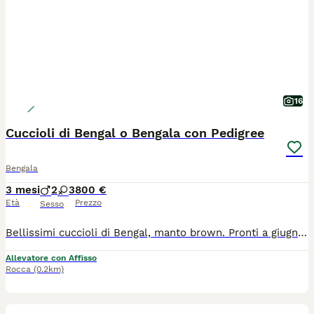
16
Cuccioli di Bengal o Bengala con Pedigree
Bengala
3 mesi
2
3
800 €
Età
Prezzo
Sesso
Bellissimi cuccioli di Bengal, manto brown. Pronti a giugno 2026 e luglio 2026 (varie cucciolate). Genitori di nostra proprietà e visibili in sede, testati sulle malattie più comuni della razza e FIV / FELV negativi. I nostri gattini vengono ceduti con: Pedigree, microchip, vaccinazione, sverminazione e libretto sanitario. Prezzi in base alla linea e alla morfologia, per budget diversi, da compagnia e da riproduzione. Possibilità di rateizzazione in attesa della consegna. Ci troviamo a Montiglio Monferrato (AT). Contattateci senza impegno, anche per vederli in sede :) Telefono e WhatsApp 39 3280270491; preferiamo i messaggi scritti alle telefonate dirette. Grazie
Allevatore con Affisso
Rocca
(0.2km)
21