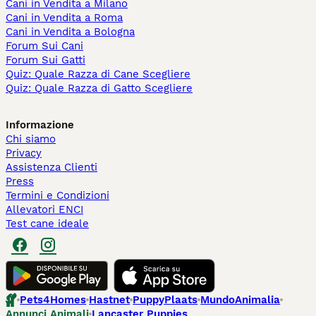
Cani in Vendita a Milano
Cani in Vendita a Roma
Cani in Vendita a Bologna
Forum Sui Cani
Forum Sui Gatti
Quiz: Quale Razza di Cane Scegliere
Quiz: Quale Razza di Gatto Scegliere
Informazione
Chi siamo
Privacy
Assistenza Clienti
Press
Termini e Condizioni
Allevatori ENCI
Test cane ideale
Pets4Homes
Hastnet
PuppyPlaats
MundoAnimalia
Annunci Animali
Lancaster Puppies