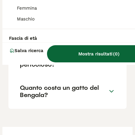
e i 600 euro.
Femmina
Maschio
Quali sono i difetti del gatto
del Bengala?
Fascia di età
Salva ricerca
Mostra risultati
(
0
)
gatto del Bengala
pericoloso?
Quanto costa un gatto del
Bengala?