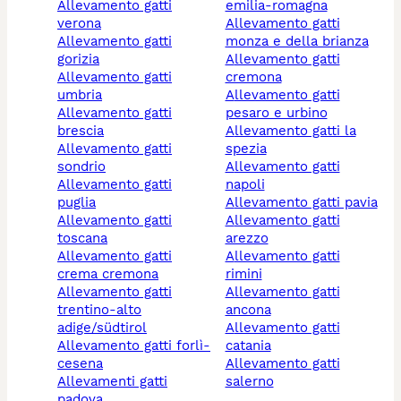
allevamento gatti
emilia-romagna
verona
allevamento gatti
allevamento gatti
monza e della brianza
gorizia
allevamento gatti
allevamento gatti
cremona
umbria
allevamento gatti
allevamento gatti
pesaro e urbino
brescia
allevamento gatti la
allevamento gatti
spezia
sondrio
allevamento gatti
allevamento gatti
napoli
puglia
allevamento gatti pavia
allevamento gatti
allevamento gatti
toscana
arezzo
allevamento gatti
allevamento gatti
crema cremona
rimini
allevamento gatti
allevamento gatti
trentino-alto
ancona
adige/südtirol
allevamento gatti
allevamento gatti forlì-
catania
cesena
allevamento gatti
allevamenti gatti
salerno
padova