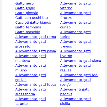
gatto nero
allevamento gatti
gatto grigio
viterbo
gatto piccolo
allevamento gatti
gatti con occhi blu
firenze
cuccioli gatto bianco
allevamento gatti
gatto femmina
cuneo
gatto maschio
allevamento gatti
allevamento gatti roma
torino
allevamento gatti
allevamento gatti
grosseto
treviso
allevamento gatti pavia
allevamento gatti
allevamento gatti
livorno
mantova
allevamento gatti siena
allevamento gatti
allevamento gatti
milano
ragusa
allevamento gatti
allevamento gatti lodi
gorizia
allevamento gatti
allevamento gatti lucca
rovigo
allevamento gatti
allevamenti gatti
alessandria
padova
allevamento gatti
allevamento gatti
taranto
sicilia