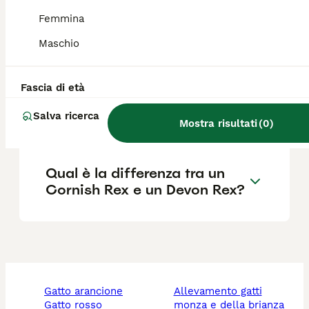
Femmina
Qual è il carattere del gatto
Maschio
Cornish Rex?
Fascia di età
Il Cornish Rex è un gatto
Salva ricerca
riccio?
Mostra risultati
(
0
)
Qual è la differenza tra un
Cornish Rex e un Devon Rex?
gatto arancione
allevamento gatti
gatto rosso
monza e della brianza