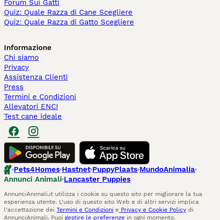
Forum Sui Gatti
Quiz: Quale Razza di Cane Scegliere
Quiz: Quale Razza di Gatto Scegliere
Informazione
Chi siamo
Privacy
Assistenza Clienti
Press
Termini e Condizioni
Allevatori ENCI
Test cane ideale
Pets4Homes
Hastnet
PuppyPlaats
MundoAnimalia
Annunci Animali
Lancaster Puppies
AnnunciAnimali.it utilizza i cookie su questo sito per migliorare la tua
esperienza utente. L'uso di questo sito Web e di altri servizi implica
l'accettazione dei
Termini e Condizioni
e
Privacy e Cookie Policy
di
AnnunciAnimali. Puoi
gestire le preferenze
in ogni momento.