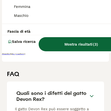
Devon rex Chocolate point
Femmina
Maschio
Devon Rex
15 settimane
1
1
1200 €
Età
Prezzo
Sesso
Fascia di età
Madre Noisette Rarex Padre Navarre Firephoenix. Colore madre chocolate point, padre chocolate tonkanese. Cuccioli disponibili chocolate point
Salva ricerca
Mostra risultati
(
3
)
Allevatore con Affisso
Albenga
(112km)
FAQ
Quali sono i difetti del gatto
Devon Rex?
Il gatto Devon Rex può essere soggetto a