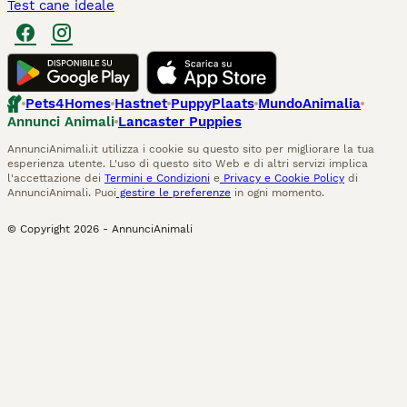
Test cane ideale
Pets4Homes
Hastnet
PuppyPlaats
MundoAnimalia
Annunci Animali
Lancaster Puppies
AnnunciAnimali.it utilizza i cookie su questo sito per migliorare la tua
esperienza utente. L'uso di questo sito Web e di altri servizi implica
l'accettazione dei
Termini e Condizioni
e
Privacy e Cookie Policy
di
AnnunciAnimali. Puoi
gestire le preferenze
in ogni momento.
© Copyright
2026
-
AnnunciAnimali