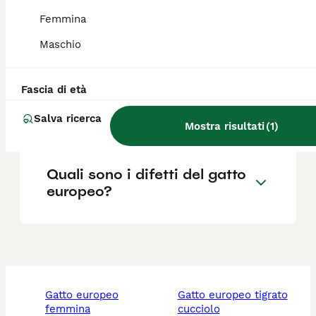
Femmina
Che differenza c'è tra gatto
Maschio
europeo e gatto soriano?
Fascia di età
Quando sarà il prossimo
europeo?
Salva ricerca
Mostra risultati
(
1
)
Quali sono i difetti del gatto
europeo?
gatto europeo
gatto europeo tigrato
femmina
cucciolo