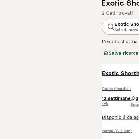
Exotic Sho
2 Gatti trovati
Exotic Sho
Solo di razza
L'exotic shortha
due è proprio la
Salva ricerca
mondo felino. Tut
meraviglioso e l
Leggi la
Exotic Shorth
nostra p
Exotic Shorthair
12 settimane
3
Età
Ses
Parma
(120.5km)